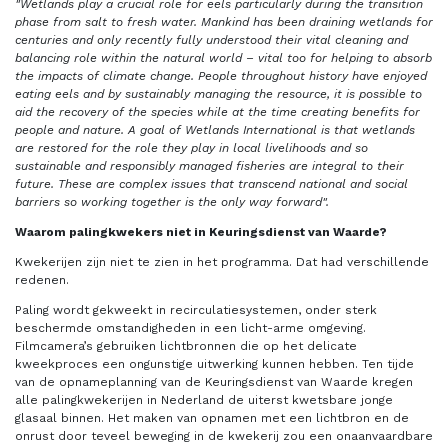
"Wetlands play a crucial role for eels particularly during the transition
phase from salt to fresh water. M
ankind has been draining wetlands for
centuries and only recently fully understood their vital cleaning and
balancing role within the natural world – vital too for helping to absorb
the impacts of climate change. People throughout history have enjoyed
eating eels and by sustainably managing the resource, it is possible to
aid the recovery of the species while at the time creating benefits for
people and nature. A goal of Wetlands International is that wetlands
are restored for the role they play in local livelihoods and so
sustainable and responsibly managed fisheries are integral to their
future. These are complex issues that transcend national and social
barriers so working together is the only way forward".
Waarom palingkwekers niet in Keuringsdienst van Waarde?
Kwekerijen zijn niet te zien in het programma. Dat had verschillende
redenen.
Paling wordt gekweekt in recirculatiesystemen, onder sterk
beschermde omstandigheden in een licht-arme omgeving.
Filmcamera’s gebruiken lichtbronnen die op het delicate
kweekproces een ongunstige uitwerking kunnen hebben. Ten tijde
van de opnameplanning van de Keuringsdienst van Waarde kregen
alle palingkwekerijen in Nederland de uiterst kwetsbare jonge
glasaal binnen. Het maken van opnamen met een lichtbron en de
onrust door teveel beweging in de kwekerij zou een onaanvaardbare