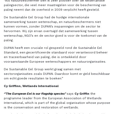
“Als natuurbeschermer ben ik zeer positief over de Nederlandse
palingsector, die veel meer maatregelen voor de bescherming van
paling neemt dan de overheid in 2009 verplicht heeft gesteld.
De Sustainable Eel Group had de huidige internationale
samenwerking tussen wetenschap, en natuurbeschermers niet
kunnen vormen, zonder DUPAN’s inspanningen om de sector te
hervormen. Wij zijn ervan overtuigd dat samenwerking tussen
wetenschap, NGO’s en de sector goed is voor de toekomst van de
paling.
DUPAN heeft een cruciale rol gespeeld rond de Sustainable Eel
Standard, een gecertificeerde standaard voor verantwoord beheer
en traceerbaarheid van paling, die is ontwikkeld door
vooraanstaande Europese wetenschappers en natuurorganisaties.
De Sustainable Eel Group werkt graag samen met
sectororganisaties zoals DUPAN. Daardoor komt er geld beschikbaar
om echt goede resultaten te boeken.”
Cy Griffinn, Wetlands International
‘"The European Eel is our flagship species"
says
Cy Griffin
the
programme leader from the European Association of Wetlands
International, which is part of the global organisation whose purpose
is the conservation and restoration of wetlands.