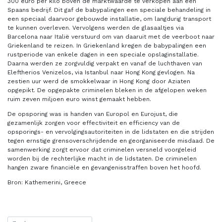
300 euro per kilo boven de marktwaarde te verkopen aan een
Spaans bedrijf. Dit gaf de babypalingen een speciale behandeling in
een speciaal daarvoor gebouwde installatie, om langdurig transport
te kunnen overleven. Vervolgens werden de glasaaltjes via
Barcelona naar Italië verstuurd om van daaruit met de veerboot naar
Griekenland te reizen. In Griekenland kregen de babypalingen een
rustperiode van enkele dagen in een speciale opslaginstallatie.
Daarna werden ze zorgvuldig verpakt en vanaf de luchthaven van
Eleftherios Venizelos, via Istanbul naar Hong Kong gevlogen. Na
zestien uur werd de smokkelwaar in Hong Kong door Aziaten
opgepikt. De opgepakte criminelen bleken in de afgelopen weken
ruim zeven miljoen euro winst gemaakt hebben.
De opsporing was is handen van Europol en Eurojust, die
gezamenlijk zorgen voor effectiviteit en efficiency van de
opsporings- en vervolgingsautoriteiten in de lidstaten en die strijden
tegen ernstige grensoverschrijdende en georganiseerde misdaad. De
samenwerking zorgt ervoor dat criminelen versneld voorgeleid
worden bij de rechterlijke macht in de lidstaten. De criminelen
hangen zware financiële en gevangenisstraffen boven het hoofd.
Bron: Kathemerini, Greece