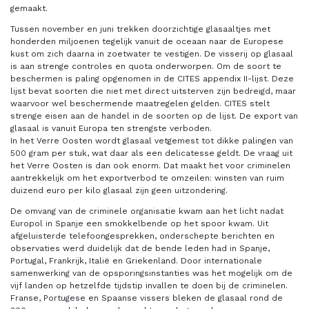
gemaakt.
Tussen november en juni trekken doorzichtige glasaaltjes met
honderden miljoenen tegelijk vanuit de oceaan naar de Europese
kust om zich daarna in zoetwater te vestigen. De visserij op glasaal
is aan strenge controles en quota onderworpen. Om de soort te
beschermen is paling opgenomen in de CITES appendix II-lijst. Deze
lijst bevat soorten die niet met direct uitsterven zijn bedreigd, maar
waarvoor wel beschermende maatregelen gelden. CITES stelt
strenge eisen aan de handel in de soorten op de lijst. De export van
glasaal is vanuit Europa ten strengste verboden.
In het Verre Oosten wordt glasaal vetgemest tot dikke palingen van
500 gram per stuk, wat daar als een delicatesse geldt. De vraag uit
het Verre Oosten is dan ook enorm. Dat maakt het voor criminelen
aantrekkelijk om het exportverbod te omzeilen: winsten van ruim
duizend euro per kilo glasaal zijn geen uitzondering.
De omvang van de criminele organisatie kwam aan het licht nadat
Europol in Spanje een smokkelbende op het spoor kwam. Uit
afgeluisterde telefoongesprekken, onderschepte berichten en
observaties werd duidelijk dat de bende leden had in Spanje,
Portugal, Frankrijk, Italië en Griekenland. Door internationale
samenwerking van de opsporingsinstanties was het mogelijk om de
vijf landen op hetzelfde tijdstip invallen te doen bij de criminelen.
Franse, Portugese en Spaanse vissers bleken de glasaal rond de