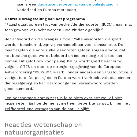
jaar is een
duidelijke verbetering van de palingstand
in
Nederland en Europa merkbaar;
Centrale vraagstelling van het programma
“Paling staat op een lijst van bedreigde diersoorten (IUCN), maar mag
toch gewoon verkocht worden. Hoe zit dat eigenlijk?”
Het antwoord op die vraag is simpel: “alle vissoorten die goed
worden beschermd, zijn vrij verhandelbaar voor consumptie. De
maatregelen die voor zulke vissoorten gelden zorgen ervoor, dat
het bestand goed wordt beheerd en indien nodig zelfs toe kan
nemen. Dit geldt ook voor paling. Paling wordt goed beschermd
volgens CITES en door de strenge regelgeving van de Europese
Aalverordening 1100/2007, waarbij onder andere een vangstquotum is
vastgesteld. De paling die in Europa wordt verkocht valt dus binnen
die regelgeving en kan daardoor geheel verantwoord worden
geconsumeerd.”
Een beschermde status zegt in feite niets over het wel-of-niet
mogen eten. En hoe de mens, met een beperkte vangst, binnen het
zelfherstellend vermogen van de natuur blijft.
Reacties wetenschap en
natuurorganisaties