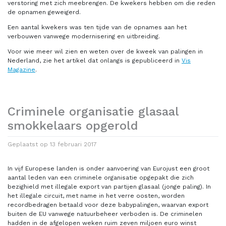
verstoring met zich meebrengen. De kwekers hebben om die reden
de opnamen geweigerd.
Een aantal kwekers was ten tijde van de opnames aan het
verbouwen vanwege modernisering en uitbreiding.
Voor wie meer wil zien en weten over de kweek van palingen in
Nederland, zie het artikel dat onlangs is gepubliceerd in
Vis
Magazine
.
Criminele organisatie glasaal
smokkelaars opgerold
Geplaatst op
13 februari 2017
In vijf Europese landen is onder aanvoering van Eurojust een groot
aantal leden van een criminele organisatie opgepakt die zich
bezighield met illegale export van partijen glasaal (jonge paling). In
het illegale circuit, met name in het verre oosten, worden
recordbedragen betaald voor deze babypalingen, waarvan export
buiten de EU vanwege natuurbeheer verboden is. De criminelen
hadden in de afgelopen weken ruim zeven miljoen euro winst