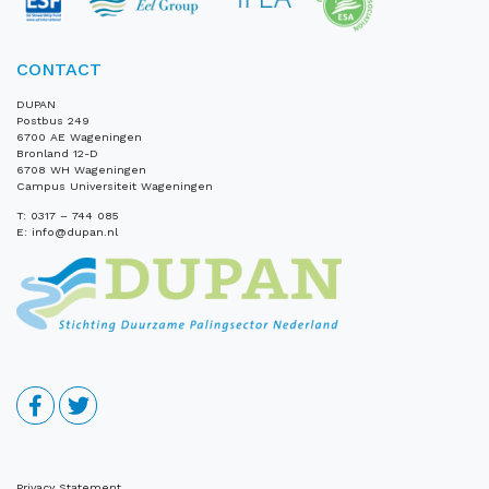
CONTACT
DUPAN
Postbus 249
6700 AE Wageningen
Bronland 12-D
6708 WH Wageningen
Campus Universiteit Wageningen
T:
0317 – 744 085
E:
info@dupan.nl
Privacy Statement