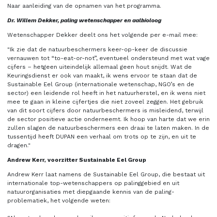
Naar aanleiding van de opnamen van het programma.
Dr. Willem Dekker, paling wetenschapper en aalbioloog
Wetenschapper Dekker deelt ons het volgende per e-mail mee:
"Ik zie dat de natuurbeschermers keer-op-keer de discussie
vernauwen tot “to-eat-or-not”, eventueel ondersteund met wat vage
cijfers – hetgeen uiteindelijk allemaal geen hout snijdt. Wat de
Keuringsdienst er ook van maakt, ik wens ervoor te staan dat de
Sustainable Eel Group (internationale wetenschap, NGO’s en de
sector) een leidende rol heeft in het natuurherstel, en ik wens niet
mee te gaan in kleine cijfertjes die niet zoveel zeggen. Het gebruik
van dit soort cijfers door natuurbeschermers is misleidend, terwijl
de sector positieve actie onderneemt. Ik hoop van harte dat we erin
zullen slagen de natuurbeschermers een draai te laten maken. In de
tussentijd heeft DUPAN een verhaal om trots op te zijn, en uit te
dragen."
Andrew Kerr, voorzitter Sustainable Eel Group
Andrew Kerr laat namens de Sustainable Eel Group, die bestaat uit
internationale top-wetenschappers op palinggebied en uit
natuurorganisaties met diepgaande kennis van de paling-
problematiek, het volgende weten: