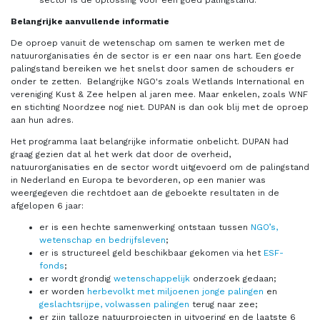
Belangrijke aanvullende informatie
De oproep vanuit de wetenschap om samen te werken met de
natuurorganisaties én de sector is er een naar ons hart. Een goede
palingstand bereiken we het snelst door samen de schouders er
onder te zetten. Belangrijke NGO's zoals Wetlands International en
vereniging Kust & Zee helpen al jaren mee. Maar enkelen, zoals WNF
en stichting Noordzee nog niet. DUPAN is dan ook blij met de oproep
aan hun adres.
Het programma laat belangrijke informatie onbelicht.
DUPAN had
graag gezien dat al het werk dat door de overheid,
natuurorganisaties en de sector wordt uitgevoerd om de palingstand
in Nederland en Europa te bevorderen, op een manier was
weergegeven die rechtdoet aan de geboekte resultaten in de
afgelopen 6 jaar:
er is een hechte samenwerking ontstaan tussen
NGO’s,
wetenschap en bedrijfsleven
;
er is structureel geld beschikbaar gekomen via het
ESF-
fonds
;
er wordt grondig
wetenschappelijk
onderzoek gedaan;
er worden
herbevolkt met miljoenen jonge palingen
en
geslachtsrijpe, volwassen palingen
terug naar zee;
er zijn talloze natuurprojecten in uitvoering en de laatste 6