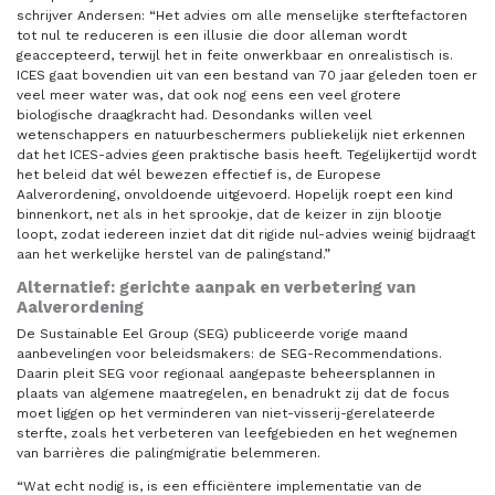
schrijver Andersen: “Het advies om alle menselijke sterftefactoren
tot nul te reduceren is een illusie die door alleman wordt
geaccepteerd, terwijl het in feite onwerkbaar en onrealistisch is.
ICES gaat bovendien uit van een bestand van 70 jaar geleden toen er
veel meer water was, dat ook nog eens een veel grotere
biologische draagkracht had. Desondanks willen veel
wetenschappers en natuurbeschermers publiekelijk niet erkennen
dat het ICES-advies geen praktische basis heeft. Tegelijkertijd wordt
het beleid dat wél bewezen effectief is, de Europese
Aalverordening, onvoldoende uitgevoerd. Hopelijk roept een kind
binnenkort, net als in het sprookje, dat de keizer in zijn blootje
loopt, zodat iedereen inziet dat dit rigide nul-advies weinig bijdraagt
aan het werkelijke herstel van de palingstand.”
Alternatief: gerichte aanpak en verbetering van
Aalverordening
De Sustainable Eel Group (SEG) publiceerde vorige maand
aanbevelingen voor beleidsmakers: de SEG-Recommendations.
Daarin pleit SEG voor regionaal aangepaste beheersplannen in
plaats van algemene maatregelen, en benadrukt zij dat de focus
moet liggen op het verminderen van niet-visserij-gerelateerde
sterfte, zoals het verbeteren van leefgebieden en het wegnemen
van barrières die palingmigratie belemmeren.
“Wat echt nodig is, is een efficiëntere implementatie van de