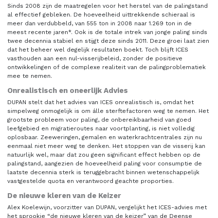
Sinds 2008 zijn de maatregelen voor het herstel van de palingstand
al effectief gebleken. De hoeveelheid uittrekkende schieraal is
meer dan verdubbeld, van 555 ton in 2008 naar 1.269 ton in de
meest recente jaren*. Ook is de totale intrek van jonge paling sinds
twee decennia stabiel en stijgt deze sinds 2011. Deze groei laat zien
dat het beheer wel degelijk resultaten boekt. Toch blijft ICES
vasthouden aan een nul-visserijbeleid, zonder de positieve
ontwikkelingen of de complexe realiteit van de palingproblematiek
mee te nemen.
Onrealistisch en oneerlijk Advies
DUPAN stelt dat het advies van ICES onrealistisch is, omdat het
simpelweg onmogelijk is om álle sterftefactoren weg te nemen. Het
grootste probleem voor paling, de onbereikbaarheid van goed
leefgebied en migratieroutes naar voortplanting, is niet volledig
oplosbaar. Zeeweringen, gemalen en waterkrachtcentrales zijn nu
eenmaal niet meer weg te denken. Het stoppen van de visserij kan
natuurlijk wel, maar dat zou geen significant effect hebben op de
palingstand, aangezien de hoeveelheid paling voor consumptie de
laatste decennia sterk is teruggebracht binnen wetenschappelijk
vastgestelde quota en verantwoord geachte proporties.
De nieuwe kleren van de Keizer
Alex Koelewijn, voorzitter van DUPAN, vergelijkt het ICES-advies met
het sprookje “de nieuwe kleren van de keizer” van de Deense