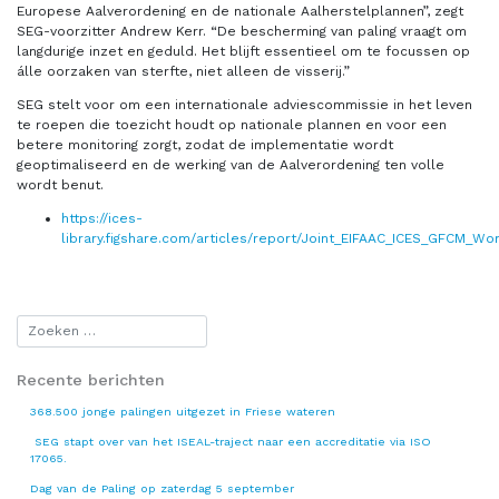
Europese Aalverordening en de nationale Aalherstelplannen”, zegt
SEG-voorzitter Andrew Kerr. “De bescherming van paling vraagt om
langdurige inzet en geduld. Het blijft essentieel om te focussen op
álle oorzaken van sterfte, niet alleen de visserij.”
SEG stelt voor om een internationale adviescommissie in het leven
te roepen die toezicht houdt op nationale plannen en voor een
betere monitoring zorgt, zodat de implementatie wordt
geoptimaliseerd en de werking van de Aalverordening ten volle
wordt benut.
https://ices-
library.figshare.com/articles/report/Joint_EIFAAC_ICES_GFCM_
Recente berichten
368.500 jonge palingen uitgezet in Friese wateren
SEG stapt over van het ISEAL-traject naar een accreditatie via ISO
17065.
Dag van de Paling op zaterdag 5 september