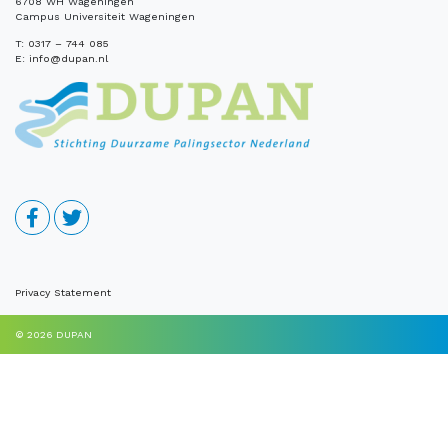
6708 WH Wageningen
Campus Universiteit Wageningen
T:
0317 – 744 085
E:
info@dupan.nl
Privacy Statement
© 2026
DUPAN