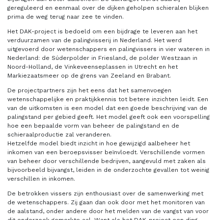
gereguleerd en eenmaal over de dijken geholpen schieralen blijken
prima de weg terug naar zee te vinden.
Het DAK-project is bedoeld om een bijdrage te leveren aan het
verduurzamen van de palingvisserij in Nederland. Het werd
uitgevoerd door wetenschappers en palingvissers in vier wateren in
Nederland: de Súderpolder in Friesland, de polder Westzaan in
Noord-Holland, de Vinkeveenseplassen in Utrecht en het
Markiezaatsmeer op de grens van Zeeland en Brabant.
De projectpartners zijn het eens dat het samenvoegen
wetenschappelijke en praktijkkennis tot betere inzichten leidt. Een
van de uitkomsten is een model dat een goede beschrijving van de
palingstand per gebied geeft. Het model geeft ook een voorspelling
hoe een bepaalde vorm van beheer de palingstand en de
schieraalproductie zal veranderen.
Hetzelfde model biedt inzicht in hoe gewijzigd aalbeheer het
inkomen van een beroepsvisser beïnvloedt. Verschillende vormen
van beheer door verschillende bedrijven, aangevuld met zaken als
bijvoorbeeld bijvangst, leiden in de onderzochte gevallen tot weinig
verschillen in inkomen.
De betrokken vissers zijn enthousiast over de samenwerking met
de wetenschappers. Zij gaan dan ook door met het monitoren van
de aalstand, onder andere door het melden van de vangst van voor
dit onderzoek gemerkte aal. Want als het DAK-project een ding