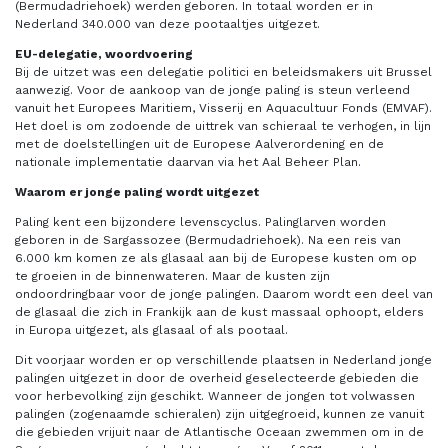
(Bermudadriehoek) werden geboren. In totaal worden er in
Nederland 340.000 van deze pootaaltjes uitgezet.
EU-delegatie, woordvoering
Bij de uitzet was een delegatie politici en beleidsmakers uit Brussel
aanwezig. Voor de aankoop van de jonge paling is steun verleend
vanuit het Europees Maritiem, Visserij en Aquacultuur Fonds (EMVAF).
Het doel is om zodoende de uittrek van schieraal te verhogen, in lijn
met de doelstellingen uit de Europese Aalverordening en de
nationale implementatie daarvan via het Aal Beheer Plan.
Waarom er jonge paling wordt uitgezet
Paling kent een bijzondere levenscyclus. Palinglarven worden
geboren in de Sargassozee (Bermudadriehoek). Na een reis van
6.000 km komen ze als glasaal aan bij de Europese kusten om op
te groeien in de binnenwateren. Maar de kusten zijn
ondoordringbaar voor de jonge palingen. Daarom wordt een deel van
de glasaal die zich in Frankijk aan de kust massaal ophoopt, elders
in Europa uitgezet, als glasaal of als pootaal.
Dit voorjaar worden er op verschillende plaatsen in Nederland jonge
palingen uitgezet in door de overheid geselecteerde gebieden die
voor herbevolking zijn geschikt. Wanneer de jongen tot volwassen
palingen (zogenaamde schieralen) zijn uitgegroeid, kunnen ze vanuit
die gebieden vrijuit naar de Atlantische Oceaan zwemmen om in de