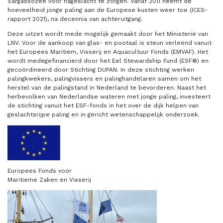
Sargassozee voor nageslacht te zorgen. Vanaf 2011 neemt de
hoeveelheid jonge paling aan de Europese kusten weer toe (ICES-
rapport 2021), na decennia van achteruitgang.
Deze uitzet wordt mede mogelijk gemaakt door het Ministerie van
LNV. Voor de aankoop van glas- en pootaal is steun verleend vanuit
het Europees Maritiem, Visserij en Aquacultuur Fonds (EMVAF). Het
wordt medegefinancierd door het Eel Stewardship Fund (ESF®) en
gecoördineerd door Stichting DUPAN. In deze stichting werken
palingkwekers, palingvissers en palinghandelaren samen om het
herstel van de palingstand in Nederland te bevorderen. Naast het
herbevolken van Nederlandse wateren met jonge paling, investeert
de stichting vanuit het ESF-fonds in het over de dijk helpen van
geslachtsrijpe paling en in gericht wetenschappelijk onderzoek.
Europees Fonds voor
Maritieme Zaken en Visserij