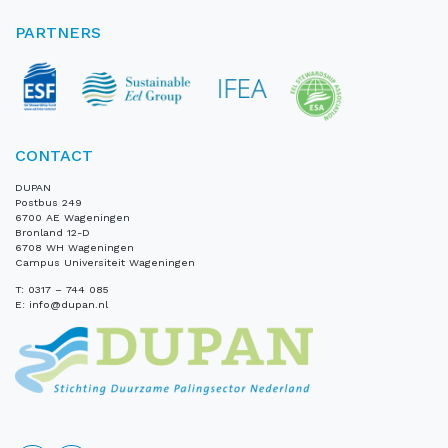
PARTNERS
CONTACT
DUPAN
Postbus 249
6700 AE Wageningen
Bronland 12-D
6708 WH Wageningen
Campus Universiteit Wageningen
T:
0317 – 744 085
E:
info@dupan.nl