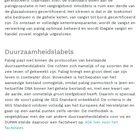
gereduceerd. Daarnaast stelt de standaard eisen aan de
palingpopulatie in het vangstgebied. Inmiddels is ruim een derde van
de glasaalvisserij gecertificeerd. Het streven is dat in de toekomst
alle bedrijven in de gehele keten, van vangst tot bord, gecertificeerd
zijn. Zo ontstaat er volledige ketentransparantie, wordt de vangst en
verwerking van paling optimaal beheerd en wordt illegale vangst en
handel zoveel mogelijk uitgesloten.
Duurzaamheidslabels
Paling past niet binnen de protocollen van bestaande
duurzaamheidslabels. Die richten zich namelijk of op soorten die in
zee leven of gekweekt zijn. Paling brengt een groot deel van zijn
leven in zoetwater door. Bovendien is het bepalen van het
aanwezige bestand onmogelijk, omdat paling panmictisch is (een-en-
hetzelfde DNA binnen het gehele bestand) en, met een kwart van
de aarde, een onmetelijk groot leefgebied heeft. Daarom is speciaal
voor de soort paling de SEG Standard ontwikkeld. De criteria in de
SEG Standard voldoen volledig aan het Europees Aal Herstelplan en
gaan op een aantal punten zelfs verder. De methodiek is
vergelijkbaar met die van andere duurzaamheidslabels voor vis en
DUPAN stelde daarvoor een factsheet op.
Klik hier voor het
factsheet
.