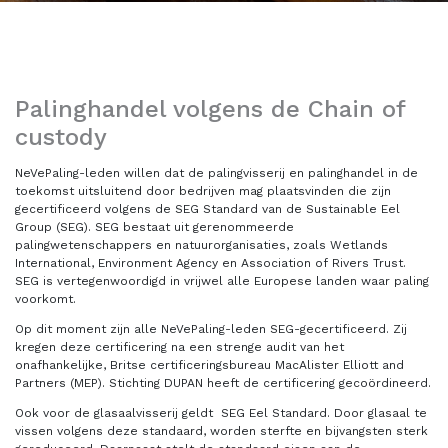
Palinghandel volgens de Chain of
custody
NeVePaling-leden willen dat de palingvisserij en palinghandel in de
toekomst uitsluitend door bedrijven mag plaatsvinden die zijn
gecertificeerd volgens de SEG Standard van de Sustainable Eel
Group (SEG). SEG bestaat uit gerenommeerde
palingwetenschappers en natuurorganisaties, zoals Wetlands
International, Environment Agency en Association of Rivers Trust.
SEG is vertegenwoordigd in vrijwel alle Europese landen waar paling
voorkomt.
Op dit moment zijn alle NeVePaling-leden SEG-gecertificeerd. Zij
kregen deze certificering na een strenge audit van het
onafhankelijke, Britse certificeringsbureau MacAlister Elliott and
Partners (MEP). Stichting DUPAN heeft de certificering gecoördineerd.
Ook voor de glasaalvisserij geldt SEG Eel Standard. Door glasaal te
vissen volgens deze standaard, worden sterfte en bijvangsten sterk