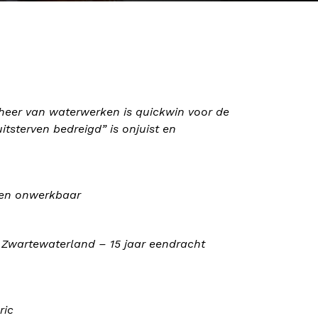
eheer van waterwerken is quickwin voor de
tsterven bedreigd” is onjuist en
e en onwerkbaar
en Zwartewaterland – 15 jaar eendracht
ric