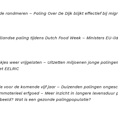
de randmeren – Paling Over De Dijk blijkt effectief bij mig
llandse paling tijdens Dutch Food Week – Ministers EU-li
es weer vrijgelaten – Uitzetten miljoenen jonge palingen
et EELRIC
idie voor de komende vijf jaar – Duizenden palingen onges
 immaterieel erfgoed – Meer inzicht in langere levensduur 
nbeeld? Wat is een gezonde palingpopulatie?