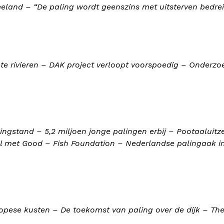
eeland – “De paling wordt geenszins met uitsterven bedre
te rivieren – DAK project verloopt voorspoedig – Onderzo
palingstand – 5,2 miljoen jonge palingen erbij – Pootaaluit
l met Good – Fish Foundation – Nederlandse palingaak i
uropese kusten – De toekomst van paling over de dijk – T