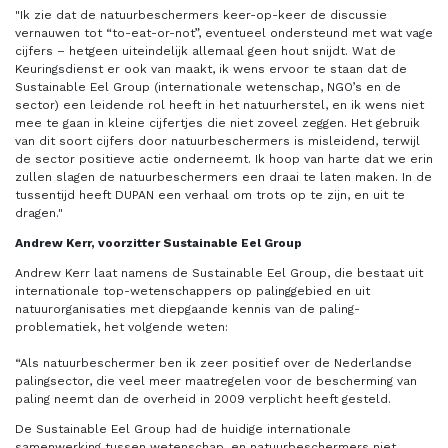
"Ik zie dat de natuurbeschermers keer-op-keer de discussie
vernauwen tot “to-eat-or-not”, eventueel ondersteund met wat vage
cijfers – hetgeen uiteindelijk allemaal geen hout snijdt. Wat de
Keuringsdienst er ook van maakt, ik wens ervoor te staan dat de
Sustainable Eel Group (internationale wetenschap, NGO’s en de
sector) een leidende rol heeft in het natuurherstel, en ik wens niet
mee te gaan in kleine cijfertjes die niet zoveel zeggen. Het gebruik
van dit soort cijfers door natuurbeschermers is misleidend, terwijl
de sector positieve actie onderneemt. Ik hoop van harte dat we erin
zullen slagen de natuurbeschermers een draai te laten maken. In de
tussentijd heeft DUPAN een verhaal om trots op te zijn, en uit te
dragen."
Andrew Kerr, voorzitter Sustainable Eel Group
Andrew Kerr laat namens de Sustainable Eel Group, die bestaat uit
internationale top-wetenschappers op palinggebied en uit
natuurorganisaties met diepgaande kennis van de paling-
problematiek, het volgende weten:
“Als natuurbeschermer ben ik zeer positief over de Nederlandse
palingsector, die veel meer maatregelen voor de bescherming van
paling neemt dan de overheid in 2009 verplicht heeft gesteld.
De Sustainable Eel Group had de huidige internationale
samenwerking tussen wetenschap, en natuurbeschermers niet