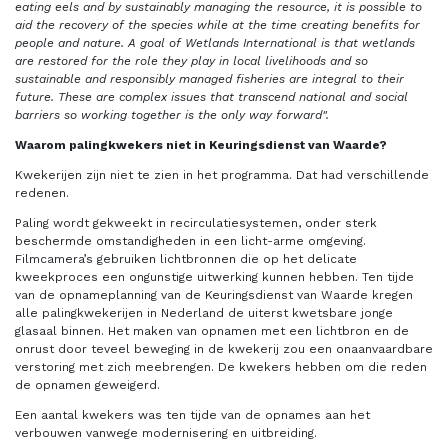
eating eels and by sustainably managing the resource, it is possible to
aid the recovery of the species while at the time creating benefits for
people and nature. A goal of Wetlands International is that wetlands
are restored for the role they play in local livelihoods and so
sustainable and responsibly managed fisheries are integral to their
future. These are complex issues that transcend national and social
barriers so working together is the only way forward".
Waarom palingkwekers niet in Keuringsdienst van Waarde?
Kwekerijen zijn niet te zien in het programma. Dat had verschillende
redenen.
Paling wordt gekweekt in recirculatiesystemen, onder sterk
beschermde omstandigheden in een licht-arme omgeving.
Filmcamera’s gebruiken lichtbronnen die op het delicate
kweekproces een ongunstige uitwerking kunnen hebben. Ten tijde
van de opnameplanning van de Keuringsdienst van Waarde kregen
alle palingkwekerijen in Nederland de uiterst kwetsbare jonge
glasaal binnen. Het maken van opnamen met een lichtbron en de
onrust door teveel beweging in de kwekerij zou een onaanvaardbare
verstoring met zich meebrengen. De kwekers hebben om die reden
de opnamen geweigerd.
Een aantal kwekers was ten tijde van de opnames aan het
verbouwen vanwege modernisering en uitbreiding.