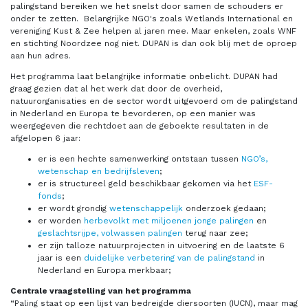
palingstand bereiken we het snelst door samen de schouders er
onder te zetten. Belangrijke NGO's zoals Wetlands International en
vereniging Kust & Zee helpen al jaren mee. Maar enkelen, zoals WNF
en stichting Noordzee nog niet. DUPAN is dan ook blij met de oproep
aan hun adres.
Het programma laat belangrijke informatie onbelicht.
DUPAN had
graag gezien dat al het werk dat door de overheid,
natuurorganisaties en de sector wordt uitgevoerd om de palingstand
in Nederland en Europa te bevorderen, op een manier was
weergegeven die rechtdoet aan de geboekte resultaten in de
afgelopen 6 jaar:
er is een hechte samenwerking ontstaan tussen
NGO’s,
wetenschap en bedrijfsleven
;
er is structureel geld beschikbaar gekomen via het
ESF-
fonds
;
er wordt grondig
wetenschappelijk
onderzoek gedaan;
er worden
herbevolkt met miljoenen jonge palingen
en
geslachtsrijpe, volwassen palingen
terug naar zee;
er zijn talloze natuurprojecten in uitvoering en de laatste 6
jaar is een
duidelijke verbetering van de palingstand
in
Nederland en Europa merkbaar;
Centrale vraagstelling van het programma
“Paling staat op een lijst van bedreigde diersoorten (IUCN), maar mag