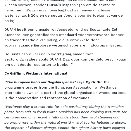
kunnen vormen, zonder DUPAN’s inspanningen om de sector te
hervormen. Wij zijn ervan overtuigd dat samenwerking tussen
wetenschap, NGO’s en de sector goed is voor de toekomst van de
paling.
DUPAN heeft een cruciale rol gespeeld rond de Sustainable Eel
Standard, een gecertificeerde standaard voor verantwoord beheer
en traceerbaarheid van paling, die is ontwikkeld door
vooraanstaande Europese wetenschappers en natuurorganisaties.
De Sustainable Eel Group werkt graag samen met
sectororganisaties zoals DUPAN. Daardoor komt er geld beschikbaar
om echt goede resultaten te boeken.”
Cy Griffinn, Wetlands International
‘"The European Eel is our flagship species"
says
Cy Griffin
the
programme leader from the European Association of Wetlands
International, which is part of the global organisation whose purpose
is the conservation and restoration of wetlands.
"Wetlands play a crucial role for eels particularly during the transition
phase from salt to fresh water. M
ankind has been draining wetlands for
centuries and only recently fully understood their vital cleaning and
balancing role within the natural world – vital too for helping to absorb
the impacts of climate change. People throughout history have enjoyed