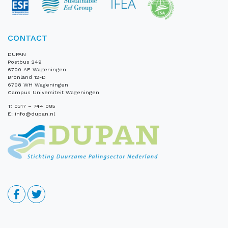
CONTACT
DUPAN
Postbus 249
6700 AE Wageningen
Bronland 12-D
6708 WH Wageningen
Campus Universiteit Wageningen
T:
0317 – 744 085
E:
info@dupan.nl