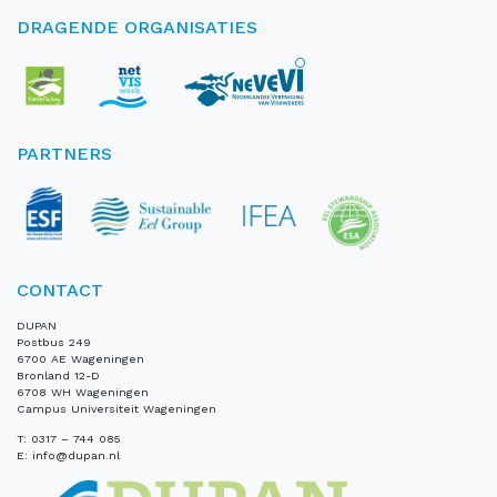
DRAGENDE ORGANISATIES
PARTNERS
CONTACT
DUPAN
Postbus 249
6700 AE Wageningen
Bronland 12-D
6708 WH Wageningen
Campus Universiteit Wageningen
T:
0317 – 744 085
E:
info@dupan.nl