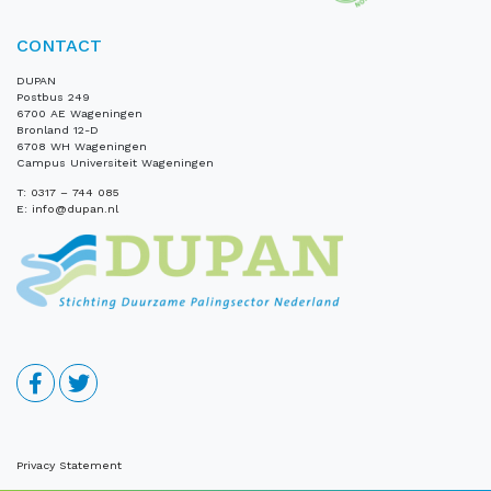
CONTACT
DUPAN
Postbus 249
6700 AE Wageningen
Bronland 12-D
6708 WH Wageningen
Campus Universiteit Wageningen
T:
0317 – 744 085
E:
info@dupan.nl
Privacy Statement