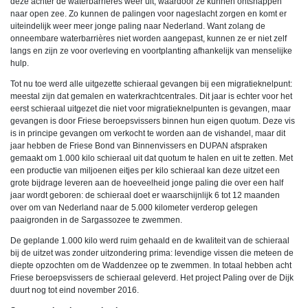
deze achter de waterbarrières weer uit, waardoor ze kunnen ontsnappen
naar open zee. Zo kunnen de palingen voor nageslacht zorgen en komt er
uiteindelijk weer meer jonge paling naar Nederland. Want zolang de
onneembare waterbarrières niet worden aangepast, kunnen ze er niet zelf
langs en zijn ze voor overleving en voortplanting afhankelijk van menselijke
hulp.
Tot nu toe werd alle uitgezette schieraal gevangen bij een migratieknelpunt:
meestal zijn dat gemalen en waterkrachtcentrales. Dit jaar is echter voor het
eerst schieraal uitgezet die niet voor migratieknelpunten is gevangen, maar
gevangen is door Friese beroepsvissers binnen hun eigen quotum. Deze vis
is in principe gevangen om verkocht te worden aan de vishandel, maar dit
jaar hebben de Friese Bond van Binnenvissers en DUPAN afspraken
gemaakt om 1.000 kilo schieraal uit dat quotum te halen en uit te zetten.
Met
een productie van miljoenen eitjes per kilo schieraal kan deze uitzet een
grote bijdrage leveren aan de hoeveelheid jonge paling die over een half
jaar
wordt
geboren: de schieraal doet er waarschijnlijk 6 tot 12 maanden
over om van Nederland naar de 5.000 kilometer verderop gelegen
paaigronden in de Sargassozee te zwemmen.
De geplande 1.000 kilo werd ruim gehaald en de kwaliteit van de schieraal
bij de uitzet was zonder uitzondering prima: levendige vissen die meteen de
diepte opzochten om de Waddenzee op te zwemmen. In totaal hebben acht
Friese beroepsvissers de schieraal geleverd.
Het project Paling over de Dijk
duurt nog tot eind november 2016.