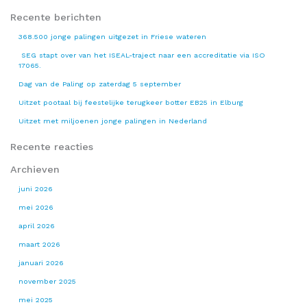
Recente berichten
368.500 jonge palingen uitgezet in Friese wateren
SEG stapt over van het ISEAL-traject naar een accreditatie via ISO
17065.
Dag van de Paling op zaterdag 5 september
Uitzet pootaal bij feestelijke terugkeer botter EB25 in Elburg
Uitzet met miljoenen jonge palingen in Nederland
Recente reacties
Archieven
juni 2026
mei 2026
april 2026
maart 2026
januari 2026
november 2025
mei 2025