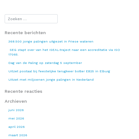
Recente berichten
368.500 jonge palingen uitgezet in Friese wateren
SEG stapt over van het ISEAL-traject naar een accreditatie via ISO
17065.
Dag van de Paling op zaterdag 5 september
Uitzet pootaal bij feestelijke terugkeer botter EB25 in Elburg
Uitzet met miljoenen jonge palingen in Nederland
Recente reacties
Archieven
juni 2026
mei 2026
april 2026
maart 2026