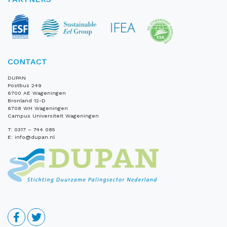
CONTACT
DUPAN
Postbus 249
6700 AE Wageningen
Bronland 12-D
6708 WH Wageningen
Campus Universiteit Wageningen
T:
0317 – 744 085
E:
info@dupan.nl