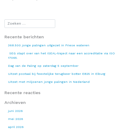
Recente berichten
368.500 jonge palingen uitgezet in Friese wateren
SEG stapt over van het ISEAL-traject naar een accreditatie via ISO
17065.
Dag van de Paling op zaterdag 5 september
Uitzet pootaal bij feestelijke terugkeer botter EB25 in Elburg
Uitzet met miljoenen jonge palingen in Nederland
Recente reacties
Archieven
juni 2026
mei 2026
april 2026