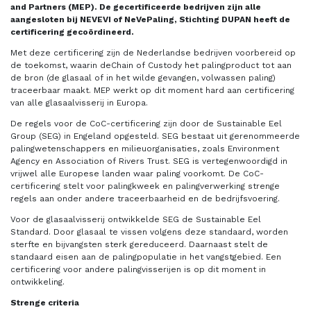
and Partners (MEP). De
gecertificeerde bedrijven zijn alle
aangesloten bij NEVEVI of NeVePaling, Stichting DUPAN heeft de
certificering gecoördineerd.
Met deze certificering zijn de Nederlandse bedrijven voorbereid op
de toekomst, waarin deChain of Custody het palingproduct tot aan
de bron (de glasaal of in het wilde gevangen, volwassen paling)
traceerbaar maakt. MEP werkt op dit moment hard aan certificering
van alle glasaalvisserij in Europa.
De regels voor de CoC-certificering zijn door de Sustainable Eel
Group (SEG) in Engeland opgesteld. SEG bestaat uit gerenommeerde
palingwetenschappers en milieuorganisaties, zoals Environment
Agency en Association of Rivers Trust. SEG is vertegenwoordigd in
vrijwel alle Europese landen waar paling voorkomt. De CoC-
certificering stelt voor palingkweek en palingverwerking strenge
regels aan onder andere traceerbaarheid en de bedrijfsvoering.
Voor de glasaalvisserij ontwikkelde SEG de Sustainable Eel
Standard. Door glasaal te vissen volgens deze standaard, worden
sterfte en bijvangsten sterk gereduceerd. Daarnaast stelt de
standaard eisen aan de palingpopulatie in het vangstgebied. Een
certificering voor andere palingvisserijen is op dit moment in
ontwikkeling.
Strenge criteria