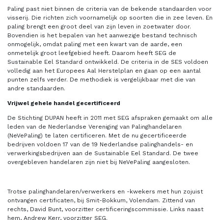
Paling past niet binnen de criteria van de bekende standaarden voor
visserij. Die richten zich voornamelijk op soorten die in zee leven. En
paling brengt een groot deel van zijn leven in zoetwater door.
Bovendien is het bepalen van het aanwezige bestand technisch
onmogelijk, omdat paling met een kwart van de aarde, een
onmetelijk groot leefgebied heeft. Daarom heeft SEG de
Sustainable Eel Standard ontwikkeld. De criteria in de SES voldoen
volledig aan het Europees Aal Herstelplan en gaan op een aantal
punten zelfs verder. De methodiek is vergelijkbaar met die van
andre standaarden.
Vrijwel gehele handel gecertificeerd
De Stichting DUPAN heeft in 2011 met SEG afspraken gemaakt om alle
leden van de Nederlandse Vereniging van Palinghandelaren
(NeVePaling) te laten certificeren. Met de nu gecertificeerde
bedrijven voldoen 17 van de 19 Nederlandse palinghandels- en
verwerkingsbedrijven aan de Sustainable Eel Standard. De twee
overgebleven handelaren zijn niet bij NeVePaling aangesloten.
Trotse palinghandelaren/verwerkers en -kwekers met hun zojuist
ontvangen certificaten, bij Smit-Bokkum, Volendam. Zittend van
rechts, David Bunt, voorzitter certificeringscommissie. Links naast
hem, Andrew Kerr, voorzitter SEG.