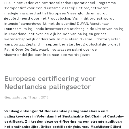
EL&I in het kader van het Nederlandse Operationeel Programma
‘Perspectief voor een duurzame visserij’. Het project wordt
medegefinancierd uit het Europees Visserijfonds en wordt
gecoördineerd door het Productschap Vis. In dit project wordt
intensief samengewerkt met de stichting DUPAN. Vanuit haar
Duurzaam Paling Fonds investeert de stichting in de uitzet van paling
in Nederland, het over de dijk helpen van paling en gericht
wetenschappelijk onderzoek. In mei staan diverse uitzetprojecten
van pootaal gepland. In september start het grootschalige project
Paling Over De Dijk, waarbij volwassen paling over de
visonvriendelijke barrières naar zee wordt gezet
Europese certificering voor
Nederlandse palingsector
Geplaatst op
11 april 2013
Vandaag ontvingen 14 Nederlandse palinghandelaren en 5
palingkwekers in Volendam het Sustainable Eel Chain of Custody-
certificaat. Zij kregen deze certificering na een strenge audit van
het onafhankelijke, Britse certificeringsbureau MacAlister Elliott