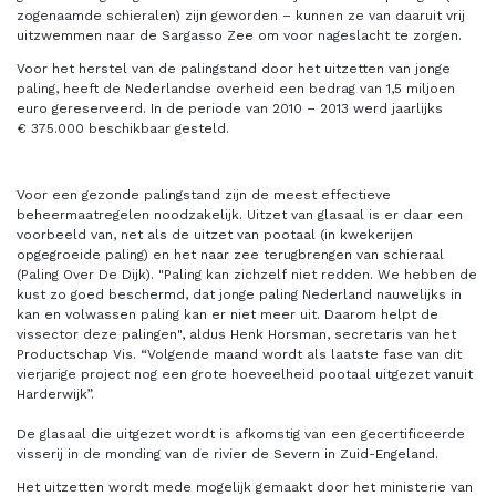
zogenaamde schieralen) zijn geworden – kunnen ze van daaruit vrij
uitzwemmen naar de Sargasso Zee om voor nageslacht te zorgen.
Voor het herstel van de palingstand door het uitzetten van jonge
paling, heeft de Nederlandse overheid een bedrag van 1,5 miljoen
euro gereserveerd. In de periode van 2010 – 2013 werd jaarlijks
€ 375.000 beschikbaar gesteld.
Voor een gezonde palingstand zijn de meest effectieve
beheermaatregelen noodzakelijk. Uitzet van glasaal is er daar een
voorbeeld van, net als de uitzet van pootaal (in kwekerijen
opgegroeide paling) en het naar zee terugbrengen van schieraal
(Paling Over De Dijk). "Paling kan zichzelf niet redden. We hebben de
kust zo goed beschermd, dat jonge paling Nederland nauwelijks in
kan en volwassen paling kan er niet meer uit. Daarom helpt de
vissector deze palingen", aldus Henk Horsman, secretaris van het
Productschap Vis. “Volgende maand wordt als laatste fase van dit
vierjarige project nog een grote hoeveelheid pootaal uitgezet vanuit
Harderwijk”.
De glasaal die uitgezet wordt is afkomstig van een gecertificeerde
visserij in de monding van de rivier de Severn in Zuid-Engeland.
Het uitzetten wordt mede mogelijk gemaakt door het ministerie van