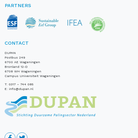
PARTNERS
CONTACT
DUPAN
Postbus 249
6700 AE Wageningen
Bronland 12-D
6708 WH Wageningen
Campus Universiteit Wageningen
T:
0317 – 744 085
E:
info@dupan.nl