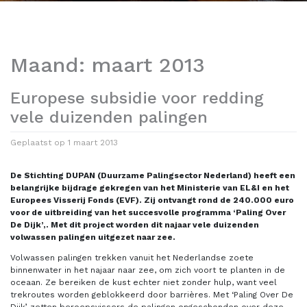
Maand:
maart 2013
Europese subsidie voor redding
vele duizenden palingen
Geplaatst op
1 maart 2013
De Stichting DUPAN (Duurzame Palingsector Nederland) heeft een
belangrijke bijdrage gekregen van het Ministerie van EL&I en het
Europees Visserij Fonds (EVF). Zij ontvangt rond de 240.000 euro
voor de uitbreiding van het succesvolle programma ‘Paling Over
De Dijk’,. Met dit project worden dit najaar vele duizenden
volwassen palingen uitgezet naar zee.
Volwassen palingen trekken vanuit het Nederlandse zoete
binnenwater in het najaar naar zee, om zich voort te planten in de
oceaan. Ze bereiken de kust echter niet zonder hulp, want veel
trekroutes worden geblokkeerd door barrières. Met ‘Paling Over De
Dijk’ zetten beroepsvissers de palingen ongeschonden over deze