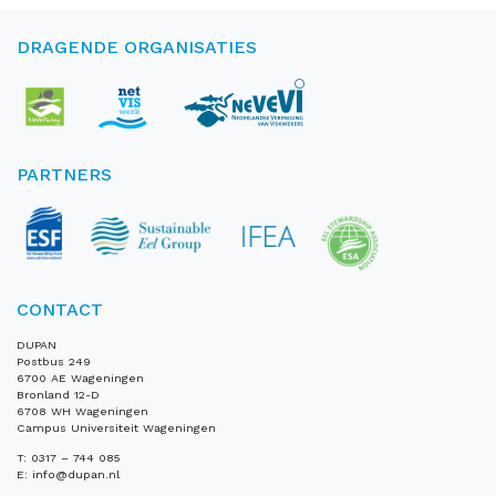
DRAGENDE ORGANISATIES
PARTNERS
CONTACT
DUPAN
Postbus 249
6700 AE Wageningen
Bronland 12-D
6708 WH Wageningen
Campus Universiteit Wageningen
T:
0317 – 744 085
E:
info@dupan.nl