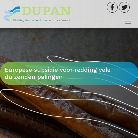
Meteen
naar
de
inhoud
Europese subsidie voor redding vele
duizenden palingen