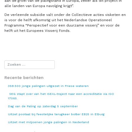
aan de groei van de palingstand in Europa, zeker als dit project in
alle landen van Europa navolging krijgt”.
De verleende subsidie valt onder de Collectieve acties visketen en
is voor de helft afkomstig uit het Nederlandse Operationeel
Programma “Perspectief voor een duurzame visserij” en voor de
helft uit het Europees Visserij Fonds.
Recente berichten
368.500 jonge palingen uitgezet in Friese wateren
SEG stapt over van het ISEAL-traject naar een accreditatie via ISO
17065.
Dag van de Paling op zaterdag 5 september
Uitzet pootaal bij feestelijke terugkeer botter EB25 in Elburg
Uitzet met miljoenen jonge palingen in Nederland