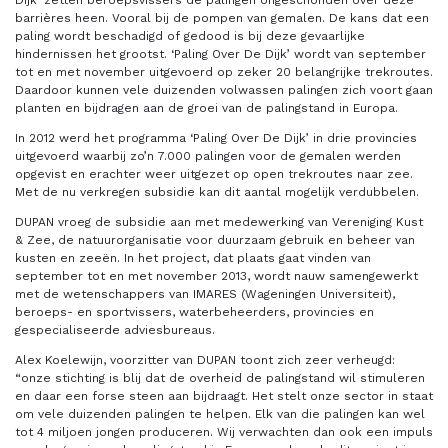
barrières heen. Vooral bij de pompen van gemalen. De kans dat een
paling wordt beschadigd of gedood is bij deze gevaarlijke
hindernissen het grootst. ‘Paling Over De Dijk’ wordt van september
tot en met november uitgevoerd op zeker 20 belangrijke trekroutes.
Daardoor kunnen vele duizenden volwassen palingen zich voort gaan
planten en bijdragen aan de groei van de palingstand in Europa.
In 2012 werd het programma ‘Paling Over De Dijk’ in drie provincies
uitgevoerd waarbij zo’n 7.000 palingen voor de gemalen werden
opgevist en erachter weer uitgezet op open trekroutes naar zee.
Met de nu verkregen subsidie kan dit aantal mogelijk verdubbelen.
DUPAN vroeg de subsidie aan met medewerking van Vereniging Kust
& Zee, de natuurorganisatie voor duurzaam gebruik en beheer van
kusten en zeeën. In het project, dat plaats gaat vinden van
september tot en met november 2013, wordt nauw samengewerkt
met de wetenschappers van IMARES (Wageningen Universiteit),
beroeps- en sportvissers, waterbeheerders, provincies en
gespecialiseerde adviesbureaus.
Alex Koelewijn, voorzitter van DUPAN toont zich zeer verheugd:
“onze stichting is blij dat de overheid de palingstand wil stimuleren
en daar een forse steen aan bijdraagt. Het stelt onze sector in staat
om vele duizenden palingen te helpen. Elk van die palingen kan wel
tot 4 miljoen jongen produceren. Wij verwachten dan ook een impuls