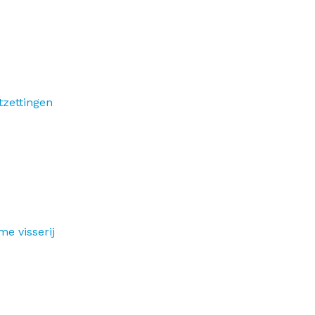
tzettingen
e visserij