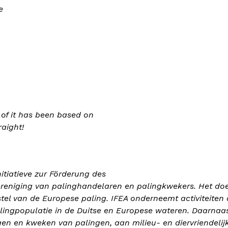
e
e of it has been based on
raight!
nitiatieve zur Förderung des
vereniging van palinghandelaren en palingkwekers. Het do
stel van de Europese paling. IFEA onderneemt activiteiten 
ingpopulatie in de Duitse en Europese wateren. Daarnaa
n en kweken van palingen, aan milieu- en diervriendelij