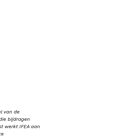
el van de
die bijdragen
st werkt IFEA aan
ke