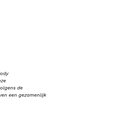
tody
eze
volgens de
ven een gezamenlijk