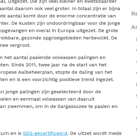
al, uitgezet. Die zijn veel kleiner en kwetsbaarder
antal daarom ook veel groter. In totaal zijn er bijna
R
grote aantal komt door de enorme concentratie van
ter. De kusten zijn ondoordringbaar voor die jonge
A
pgevangen en overal in Europa uitgezet. De grote
eikbare, gezonde opgroeigebieden herbevolkt. De
mee vergroot.
m het aantal paaiende volwassen palingen en
en. Sinds 2011, twee jaar na de start van het
ropese Aalbeheerplan, stopte de daling van het
en en is een voorzichtig positieve trend ingezet.
an jonge palingen zijn geselecteerd door de
oeien en eenmaal volwassen van daaruit
aan zwemmen, om in de Sargassozee te paaien en
otum en is
SEG-gecertificeerd
. De uitzet wordt mede