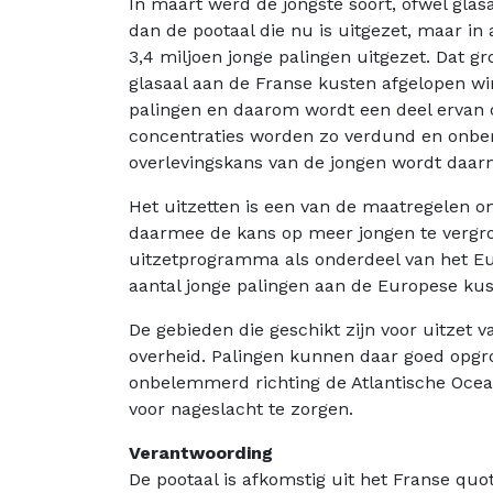
In maart werd de jongste soort, ofwel glasa
dan de pootaal die nu is uitgezet, maar in a
3,4 miljoen jonge palingen uitgezet. Dat 
glasaal aan de Franse kusten afgelopen win
palingen en daarom wordt een deel ervan o
concentraties worden zo verdund en onber
overlevingskans van de jongen wordt daar
Het uitzetten is een van de maatregelen o
daarmee de kans op meer jongen te vergrot
uitzetprogramma als onderdeel van het Eu
aantal jonge palingen aan de Europese kust
De gebieden die geschikt zijn voor uitzet v
overheid. Palingen kunnen daar goed opgr
onbelemmerd richting de Atlantische Oce
voor nageslacht te zorgen.
Verantwoording
De pootaal is afkomstig uit het Franse qu