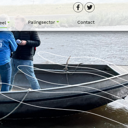
Palingsector
Contact
eel