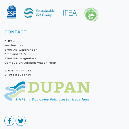
CONTACT
DUPAN
Postbus 249
6700 AE Wageningen
Bronland 12-D
6708 WH Wageningen
Campus Universiteit Wageningen
T:
0317 – 744 085
E:
info@dupan.nl