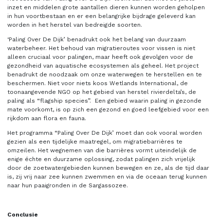
inzet en middelen grote aantallen dieren kunnen worden geholpen
in hun voortbestaan en er een belangrijke bijdrage geleverd kan
worden in het herstel van bedreigde soorten.
‘Paling Over De Dijk’ benadrukt ook het belang van duurzaam
waterbeheer. Het behoud van migratieroutes voor vissen is niet
alleen cruciaal voor palingen, maar heeft ook gevolgen voor de
gezondheid van aquatische ecosystemen als geheel. Het project
benadrukt de noodzaak om onze waterwegen te herstellen en te
beschermen. Niet voor niets koos Wetlands International, de
toonaangevende NGO op het gebied van herstel rivierdelta’s, de
paling als “flagship species”. Een gebied waarin paling in gezonde
mate voorkomt, is op zich een gezond en goed leefgebied voor een
rijkdom aan flora en fauna.
Het programma “Paling Over De Dijk’ moet dan ook vooral worden
gezien als een tijdelijke maatregel, om migratiebarrières te
omzeilen. Het wegnemen van die barrières vormt uiteindelijk de
enige échte en duurzame oplossing, zodat palingen zich vrijelijk
door de zoetwatergebieden kunnen bewegen en ze, als de tijd daar
is, zij vrij naar zee kunnen zwemmen en via de oceaan terug kunnen
naar hun paaigronden in de Sargassozee.
Conclusie