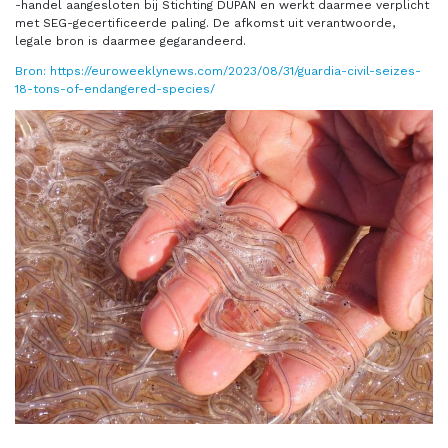
-handel aangesloten bij Stichting DUPAN en werkt daarmee verplicht
met SEG-gecertificeerde paling. De afkomst uit verantwoorde,
legale bron is daarmee gegarandeerd.
Bron: https://euroweeklynews.com/2023/08/31/guardia-civil-seizes-
18-tons-of-endangered-species/