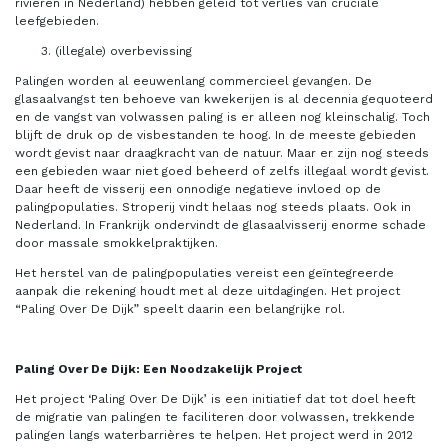
rivieren in Nederland) hebben geleid tot verlies van cruciale
leefgebieden.
(illegale) overbevissing
Palingen worden al eeuwenlang commercieel gevangen. De
glasaalvangst ten behoeve van kwekerijen is al decennia gequoteerd
en de vangst van volwassen paling is er alleen nog kleinschalig. Toch
blijft de druk op de visbestanden te hoog. In de meeste gebieden
wordt gevist naar draagkracht van de natuur. Maar er zijn nog steeds
een gebieden waar niet goed beheerd of zelfs illegaal wordt gevist.
Daar heeft de visserij een onnodige negatieve invloed op de
palingpopulaties. Stroperij vindt helaas nog steeds plaats. Ook in
Nederland. In Frankrijk ondervindt de glasaalvisserij enorme schade
door massale smokkelpraktijken.
Het herstel van de palingpopulaties vereist een geïntegreerde
aanpak die rekening houdt met al deze uitdagingen. Het project
“Paling Over De Dijk” speelt daarin een belangrijke rol.
Paling Over De Dijk: Een Noodzakelijk Project
Het project ‘Paling Over De Dijk’ is een initiatief dat tot doel heeft
de migratie van palingen te faciliteren door volwassen, trekkende
palingen langs waterbarrières te helpen. Het project werd in 2012