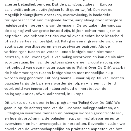
allerlei belanghebbenden. Dat de palingpopulaties in Europa
aanzienlijk achteruit zijn gegaan leidt geen twijfel. Een van de
mogelijk belangrijkste oorzaken, overbevissing, is inmiddels
teruggebracht tot een marginale factor, simpelweg door strengere
regelgeving en beperking van de visserij. De oorzaken die vandaag
de dag nog wél van grote invloed zijn, blijken echter moeilijker te
beperken. We hebben het dan vooral over slechte bereikbaarheid
of zelfs verlies van leefgebied. Paling is een migrerende vis, die in
zout water wordt geboren en in zoetwater opgroeit. Als de
verbindingen tussen de verschillende leefgebieden niet meer
bestaan, is de levenscyclus van paling verbroken en kan de vis niet
voortbestaan. Een van de oplossingen die een cruciale rol spelen in
het behoud van deze mysterieuze vis is ‘Paling Over De Dijk’, waarbij
de belemmeringen tussen leefgebieden met menselijke hulp
worden weg genomen. Dit programma – waar bij op tal van locaties
palingen langs de barrieres worden geholpen – is een lichtend
voorbeeld van innovatief natuurbehoud en herstel van de
palingpopulaties, ofwel aalherstel, in Europa.
Dit artikel duikt dieper in het programma ‘Paling Over De Dijk’. We
gaan in op de achtergrond van de Europese palingpopulaties, de
uitdagingen waarmee mensen én palingen worden geconfronteerd,
en hoe dit programma de palingen helpt om migratiebarrières te
overwinnen en hun levenscyclus te herstellen. Bovendien zullen we
enkele van de wetenschappelijke en praktische aspecten van het