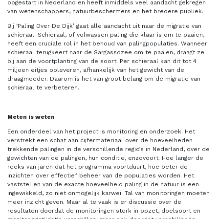
opgestart in Nederland en heeft inmiddels veel aandacht gekregen
van wetenschappers, natuurbeschermers en het bredere publiek.
Bij ‘Paling Over De Dijk’ gaat alle aandacht uit naar de migratie van
schieraal. Schieraal, of volwassen paling die klaar is om te paaien,
heeft een cruciale rol in het behoud van palingpopulaties. Wanneer
schieraal terugkeert naar de Sargassozee om te paaien, draagt ze
bij aan de voortplanting van de soort. Per schieraal kan dit tot 4
miljoen eitjes opleveren, afhankelijk van het gewicht van de
draagmoeder. Daarom is het van groot belang om de migratie van
schieraal te verbeteren.
Meten is weten
Een onderdeel van het project is monitoring en onderzoek. Het
verstrekt een schat aan cijfermateriaal over de hoeveelheden
trekkende palingen in de verschillende regio’s in Nederland, over de
gewichten van de palingen, hun conditie, enzovoort. Hoe langer de
reeks van jaren dat het programma voortduurt, hoe beter de
inzichten over effectief beheer van de populaties worden. Het
vaststellen van de exacte hoeveelheid paling in de natuur is een
ingewikkeld, zo niet onmogelijk karwei. Tal van monitoringen moeten
meer inzicht geven. Maar al te vaak is er discussie over de
resultaten doordat de monitoringen sterk in opzet, doelsoort en