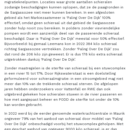
migratieknelpunten. Locaties waar grote aantallen schieralen
zodanige beschadigingen kunnen oplopen, dat ze de paaigronden in
de Sargassozee niet meer kunnen bereiken. In een afgesloten
gebied als het Markiezaatsmeer is ‘Paling Over De Dijk’ 100%
effectief, omdat geen schieraal uit dat gebied de Sargassozee
zonder hulp nooit zou bereiken. In polders zonder visvriendelijke
pompen wordt een aanzienlijk deel van de passerende schieraal
beschadigd. Daar is ‘Paling Over De Dijk’ meestal voor 50% effectief.
Bijvoorbeeld: bij gemaal Leemans kon in 2022 384 kilo schieraal
richting Sargassozee vertrekken. Zonder ‘Paling Over De Dijk’ zou
dat rond de 206 kilo zijn geweest. Er is dus 178 kilo extra schieraal
uitgetrokken dankzij ‘Paling Over De Dijk’.
Zonder maatregelen is de sterfte van schieraal bij een stuwcomplex
in een rivier 15 tot 17%. Door Rijkswaterstaat is een doelstelling
geformuleerd voor schieraalmigratie: in een stroomgebied mag niet
meer dan 10% van de trekkende schieraal sterven. De afgelopen
jaren hebben onderzoekers voor Vattenfall en RWE dan ook
uitgebreid gekeken hoe schieralen stuwen in de rivier passeren en
hoe met aangepast beheer en PODD de sterfte tot onder de 10%
kan worden gebracht.
In 2022 werd bij de eerder genoemde waterkrachtcentrale in Maurik
ongeveer 79% van het aanbod van schieraal door middel van ‘Paling
Over De Dijk’ onbeschadigd voorbij het stuwcomplex geholpen. Met
een geschat aanbod van ongeveer 9000 kilo schieraal, is er dan