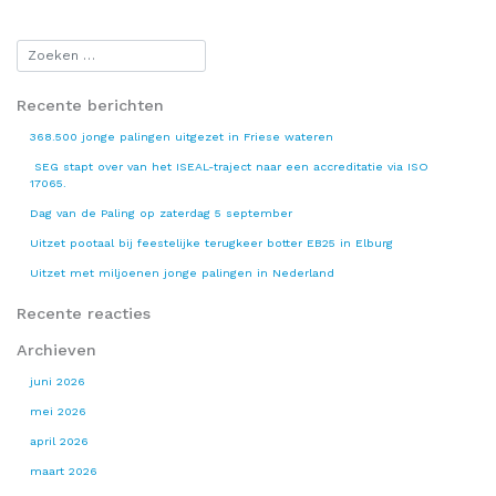
Recente berichten
368.500 jonge palingen uitgezet in Friese wateren
SEG stapt over van het ISEAL-traject naar een accreditatie via ISO
17065.
Dag van de Paling op zaterdag 5 september
Uitzet pootaal bij feestelijke terugkeer botter EB25 in Elburg
Uitzet met miljoenen jonge palingen in Nederland
Recente reacties
Archieven
juni 2026
mei 2026
april 2026
maart 2026