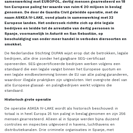
samenwerking met EUROPOL, dertig mensen gearresteerd en 18
ton Europese paling ter waarde van ruim € 20 miljoen in beslag
genomen. De door de Guardia Civil geleidde operatie, met de
naam ASKEA IV-LAKE, vond plaats in samenwerking met 32
Europese landen. Het onderzoek richtte zich op drie legale
bedrijven en leidde tot de arrestatie van dertig personen in
Spanje, voornamelijk in Asturië en San Sebastián, op
beschuldiging van onder meer handel in verboden diersoorten en
smokkel.
De Nederlandse Stichting DUPAN wijst erop dat de betrokken, legale
bedrijven, alle drie zonder het gangbare SEG-certificaat
opereerden. SEG-gecertificeerde bedrijven werken volgens een
standaard die een legale vangst binnen het Europese quotum en
een legale eindbestemming binnen de EU van alle paling garanderen,
waardoor illegale praktijken zijn uitgesloten. Het overgrote deel van
alle Europese glasaal- en palingbedrijven werkt volgens die
standaard.
Historisch grote operatie
De operatie ASKEA IV-LAKE wordt als historisch beschouwd: in
totaal is in heel Europa 25 ton paling in beslag genomen en zijn 256
mensen gearresteerd. Alleen al in Spanje werden bijna duizend
controles en inspecties uitgevoerd in havens, luchthavens en
distributiekanalen. Drie criminele organisaties in Spanje, met