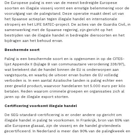
De Europese paling is een van de meest bedreigde Europese
soorten en illegale visserij vormt een ernstige belemmering voor de
vooruitgang van de palingstand. Deze operatie maakt deel uit van
het Spaanse actieplan tegen illegale handel en internationale
stroperij en het LIFE SATEC-project. De acties van de Guardia Civil, in
samenwerking met de Spaanse regering, zijn gericht op het
bestrijden van de illegale handel in bedreigde diersoorten en het
bijdragen aan het behoud ervan.
Beschermde soort
Paling is een beschermde soort en is opgenomen in op de CITES-
lijst Appendix II (bijlage B van communautaire verordening 338/97),
wat betekent dat de handel binnen de EU is onderworpen aan
vangstquota, en waarbij de uitvoer ervan buiten de EU volledig
verboden is. In een aantal Aziatische landen is paling echter een
zeer gewild product, waarvoor handelaren tot 5.000 euro per kilo
betalen. Reden waarom criminele groepen en organisaties zich al
jaren op de illegale export storten.
Certificering voorkomt illegale handel
De SEG-standard-certificering is er onder andere op gericht om
illegale handel in paling te voorkomen. In Frankrijk, bron van 85% van
alle Europese glasaal, zijn de visserij en de handel grotendeels
gecertificeerd. In Nederland is meer dan 90% van de palingkweek en