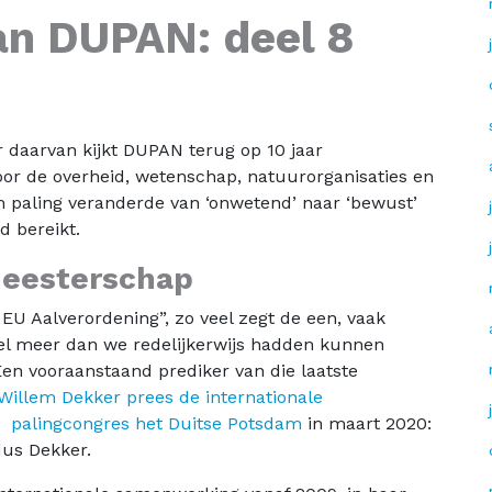
an DUPAN: deel 8
er daarvan kijkt DUPAN terug op 10 jaar
or de overheid, wetenschap, natuurorganisaties en
m paling veranderde van ‘onwetend’ naar ‘bewust’
d bereikt.
eesterschap
 EU Aalverordening”, zo veel zegt de een, vaak
el meer dan we redelijkerwijs hadden kunnen
 Een vooraanstaand prediker van die laatste
 Willem Dekker prees de internationale
et palingcongres het Duitse Potsdam
in maart 2020:
dus Dekker.