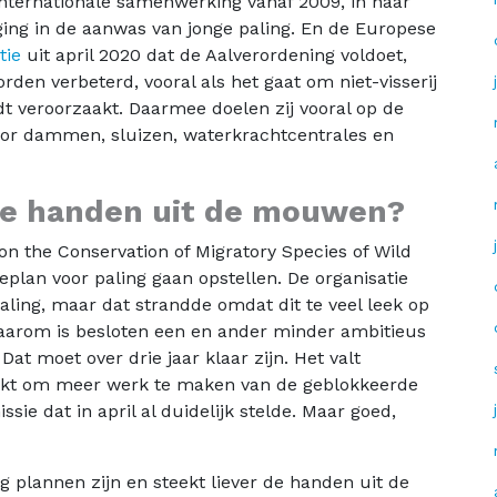
nternationale samenwerking vanaf 2009, in haar
ijging in de aanwas van jonge paling. En de Europese
tie
uit april 2020 dat de Aalverordening voldoet,
rden verbeterd, vooral als het gaat om niet-visserij
dt veroorzaakt. Daarmee doelen zij vooral op de
oor dammen, sluizen, waterkrachtcentrales en
de handen uit de mouwen?
n the Conservation of Migratory Species of Wild
eplan voor paling gaan opstellen. De organisatie
aling, maar dat strandde omdat dit te veel leek op
Daarom is besloten een en ander minder ambitieus
 Dat moet over drie jaar klaar zijn. Het valt
aakt om meer werk te maken van de geblokkeerde
ie dat in april al duidelijk stelde. Maar goed,
plannen zijn en steekt liever de handen uit de