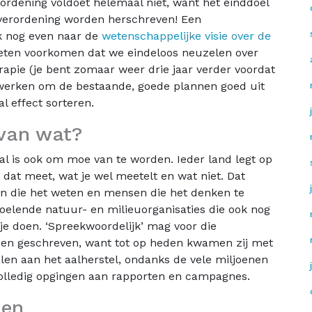
rordening voldoet helemaal niet, want het einddoel
lverordening worden herschreven! Een
jk nog even naar de
wetenschappelijke visie over de
eten voorkomen dat we eindeloos neuzelen over
apie (je bent zomaar weer drie jaar verder voordat
werken om de bestaande, goede plannen goed uit
l effect sorteren.
 van wat?
al is ook om moe van te worden. Ieder land legt op
e dat meet, wat je wel meetelt en wat niet. Dat
n die het weten en mensen die het denken te
doelende natuur- en milieuorganisaties die ook nog
je doen. ‘Spreekwoordelijk’ mag voor die
rden geschreven, want tot op heden kwamen zij met
en aan het aalherstel, ondanks de vele miljoenen
 volledig opgingen aan rapporten en campagnes.
den