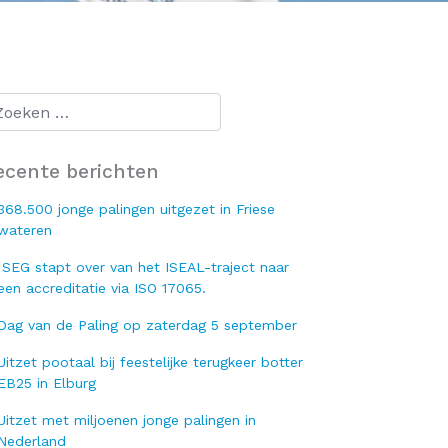
ecente berichten
368.500 jonge palingen uitgezet in Friese
wateren
SEG stapt over van het ISEAL-traject naar
een accreditatie via ISO 17065.
Dag van de Paling op zaterdag 5 september
Uitzet pootaal bij feestelijke terugkeer botter
EB25 in Elburg
Uitzet met miljoenen jonge palingen in
Nederland