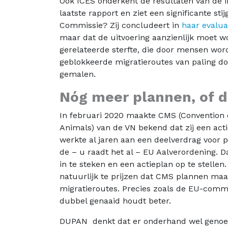
Ook ICES onderkent de resultaten van de i
laatste rapport en ziet een significante st
Commissie? Zij concludeert in
haar evalua
maar dat de uitvoering aanzienlijk moet wo
gerelateerde sterfte, die door mensen wor
geblokkeerde migratieroutes van paling d
gemalen.
Nóg meer plannen, of 
In februari 2020 maakte CMS (Convention o
Animals) van de VN bekend dat zij een acti
werkte al jaren aan een deelverdrag voor p
de – u raadt het al – EU Aalverordening. 
in te steken en een actieplan op te stellen.
natuurlijk te prijzen dat CMS plannen m
migratieroutes. Precies zoals de EU-commiss
dubbel genaaid houdt beter.
DUPAN denkt dat er onderhand wel genoeg 