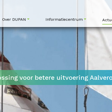
Over DUPAN
Informatiecentrum
Actu
sing voor betere uitvoering Aalver