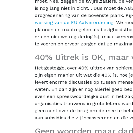
moet. Nee, zeggen de twijfelzaaiers, de ve
is nog lang niet in zicht… Dus moet de Aa
drogredenering van de bovenste plank. Ki
werking van de EU Aalverordening
. We mo
plannen en maatregelen als bezigheidsther
er een nieuwe regulering is), maar samen
te voeren en ervoor zorgen dat ze maximaa
40% Uitrek is OK, maar
Het gesteggel over 40% uittrek van schiera
zijn eigen manier uit wat die 40% is, hoe j
levert enorme discussies op tussen mense
weten. En dan zijn er nog allerlei goed be
even een spreekwoordelijke duit in het zak
organisaties trouwens in grote letters wo
geen cent over de brug om de mee te betal
aan subsidies die zij incasseerden en die
Geen woorden maar da