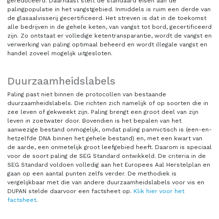
gereduceerd. Daarnaast stelt de standaard eisen aan de
palingpopulatie in het vangstgebied. Inmiddels is ruim een derde van
de glasaalvisserij gecertificeerd. Het streven is dat in de toekomst
alle bedrijven in de gehele keten, van vangst tot bord, gecertificeerd
zijn. Zo ontstaat er volledige ketentransparantie, wordt de vangst en
verwerking van paling optimaal beheerd en wordt illegale vangst en
handel zoveel mogelijk uitgesloten.
Duurzaamheidslabels
Paling past niet binnen de protocollen van bestaande
duurzaamheidslabels. Die richten zich namelijk of op soorten die in
zee leven of gekweekt zijn. Paling brengt een groot deel van zijn
leven in zoetwater door. Bovendien is het bepalen van het
aanwezige bestand onmogelijk, omdat paling panmictisch is (een-en-
hetzelfde DNA binnen het gehele bestand) en, met een kwart van
de aarde, een onmetelijk groot leefgebied heeft. Daarom is speciaal
voor de soort paling de SEG Standard ontwikkeld. De criteria in de
SEG Standard voldoen volledig aan het Europees Aal Herstelplan en
gaan op een aantal punten zelfs verder. De methodiek is
vergelijkbaar met die van andere duurzaamheidslabels voor vis en
DUPAN stelde daarvoor een factsheet op.
Klik hier voor het
factsheet
.