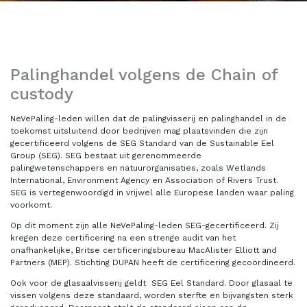
Palinghandel volgens de Chain of
custody
NeVePaling-leden willen dat de palingvisserij en palinghandel in de
toekomst uitsluitend door bedrijven mag plaatsvinden die zijn
gecertificeerd volgens de SEG Standard van de Sustainable Eel
Group (SEG). SEG bestaat uit gerenommeerde
palingwetenschappers en natuurorganisaties, zoals Wetlands
International, Environment Agency en Association of Rivers Trust.
SEG is vertegenwoordigd in vrijwel alle Europese landen waar paling
voorkomt.
Op dit moment zijn alle NeVePaling-leden SEG-gecertificeerd. Zij
kregen deze certificering na een strenge audit van het
onafhankelijke, Britse certificeringsbureau MacAlister Elliott and
Partners (MEP). Stichting DUPAN heeft de certificering gecoördineerd.
Ook voor de glasaalvisserij geldt SEG Eel Standard. Door glasaal te
vissen volgens deze standaard, worden sterfte en bijvangsten sterk