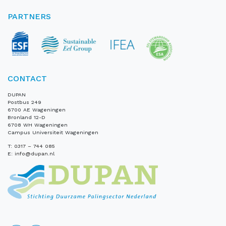
PARTNERS
CONTACT
DUPAN
Postbus 249
6700 AE Wageningen
Bronland 12-D
6708 WH Wageningen
Campus Universiteit Wageningen
T:
0317 – 744 085
E:
info@dupan.nl