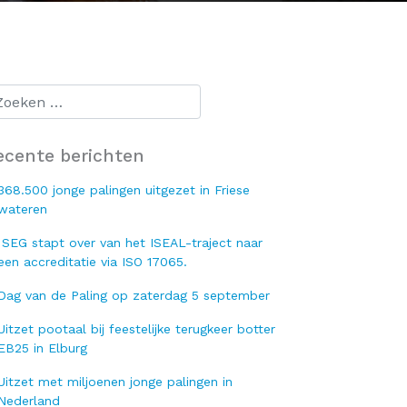
ecente berichten
368.500 jonge palingen uitgezet in Friese
wateren
SEG stapt over van het ISEAL-traject naar
een accreditatie via ISO 17065.
Dag van de Paling op zaterdag 5 september
Uitzet pootaal bij feestelijke terugkeer botter
EB25 in Elburg
Uitzet met miljoenen jonge palingen in
Nederland