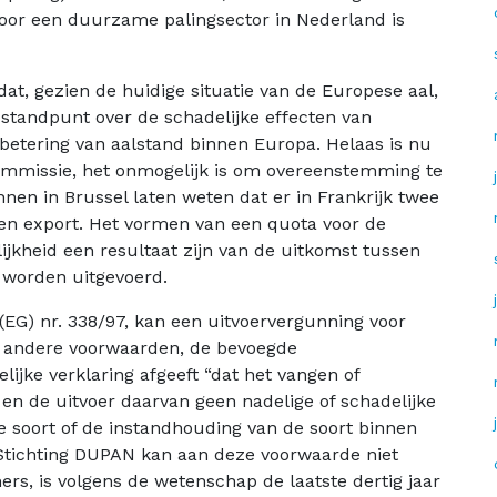
voor een duurzame palingsector in Nederland is
at, gezien de huidige situatie van de Europese aal,
t standpunt over de schadelijke effecten van
betering van aalstand binnen Europa. Helaas is nu
Commissie, het onmogelijk is om overeenstemming te
nen in Brussel laten weten dat er in Frankrijk twee
gen export. Het vormen van een quota voor de
lijkheid een resultaat zijn van de uitkomst tussen
l worden uitgevoerd.
 (EG) nr. 338/97, kan een uitvoervergunning voor
st andere voorwaarden, de bevoegde
elijke verklaring afgeeft “dat het vangen of
en de uitvoer daarvan geen nadelige of schadelijke
e soort of de instandhouding van de soort binnen
 Stichting DUPAN kan aan deze voorwaarde niet
rs, is volgens de wetenschap de laatste dertig jaar