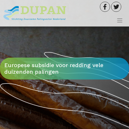
Meteen
naar
de
inhoud
Europese subsidie voor redding vele
duizenden palingen