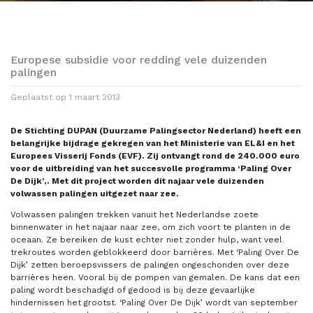
Europese subsidie voor redding vele duizenden
palingen
Geplaatst op
1 maart 2013
De Stichting DUPAN (Duurzame Palingsector Nederland) heeft een
belangrijke bijdrage gekregen van het Ministerie van EL&I en het
Europees Visserij Fonds (EVF). Zij ontvangt rond de 240.000 euro
voor de uitbreiding van het succesvolle programma ‘Paling Over
De Dijk’,. Met dit project worden dit najaar vele duizenden
volwassen palingen uitgezet naar zee.
Volwassen palingen trekken vanuit het Nederlandse zoete
binnenwater in het najaar naar zee, om zich voort te planten in de
oceaan. Ze bereiken de kust echter niet zonder hulp, want veel
trekroutes worden geblokkeerd door barrières. Met ‘Paling Over De
Dijk’ zetten beroepsvissers de palingen ongeschonden over deze
barrières heen. Vooral bij de pompen van gemalen. De kans dat een
paling wordt beschadigd of gedood is bij deze gevaarlijke
hindernissen het grootst. ‘Paling Over De Dijk’ wordt van september