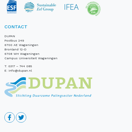
CONTACT
DUPAN
Postbus 249
6700 AE Wageningen
Bronland 12-D
6708 WH Wageningen
Campus Universiteit Wageningen
T:
0317 – 744 085
E:
info@dupan.nl