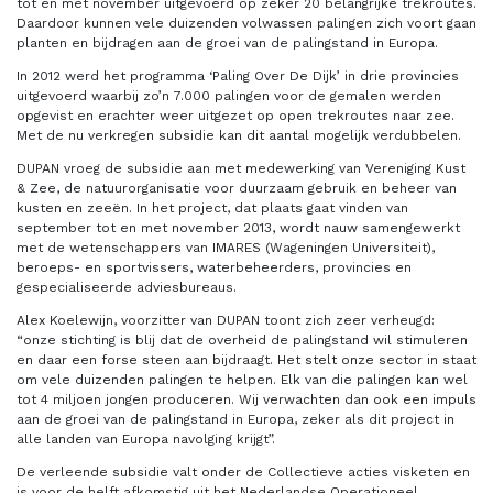
tot en met november uitgevoerd op zeker 20 belangrijke trekroutes.
Daardoor kunnen vele duizenden volwassen palingen zich voort gaan
planten en bijdragen aan de groei van de palingstand in Europa.
In 2012 werd het programma ‘Paling Over De Dijk’ in drie provincies
uitgevoerd waarbij zo’n 7.000 palingen voor de gemalen werden
opgevist en erachter weer uitgezet op open trekroutes naar zee.
Met de nu verkregen subsidie kan dit aantal mogelijk verdubbelen.
DUPAN vroeg de subsidie aan met medewerking van Vereniging Kust
& Zee, de natuurorganisatie voor duurzaam gebruik en beheer van
kusten en zeeën. In het project, dat plaats gaat vinden van
september tot en met november 2013, wordt nauw samengewerkt
met de wetenschappers van IMARES (Wageningen Universiteit),
beroeps- en sportvissers, waterbeheerders, provincies en
gespecialiseerde adviesbureaus.
Alex Koelewijn, voorzitter van DUPAN toont zich zeer verheugd:
“onze stichting is blij dat de overheid de palingstand wil stimuleren
en daar een forse steen aan bijdraagt. Het stelt onze sector in staat
om vele duizenden palingen te helpen. Elk van die palingen kan wel
tot 4 miljoen jongen produceren. Wij verwachten dan ook een impuls
aan de groei van de palingstand in Europa, zeker als dit project in
alle landen van Europa navolging krijgt”.
De verleende subsidie valt onder de Collectieve acties visketen en
is voor de helft afkomstig uit het Nederlandse Operationeel