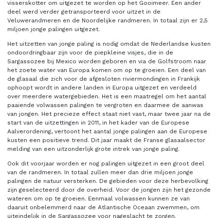
visserskotter om uitgezet te worden op het Gooimeer. Een ander
deel werd verder getransporteerd voor uitzet in de
Veluwerandmeren en de Noordelijke randmeren. In totaal zijn er 2,5
miljoen jonge palingen uitgezet.
Het uitzetten van jonge paling is nodig omdat de Nederlandse kusten
ondoordringbaar zijn voor de piepkleine visjes, die in de
Sargassozee bij Mexico worden geboren en via de Golfstroom naar
het zoete water van Europa komen om op te groeien. Een deel van
de glasaal die zich voor de afgesloten riviermondingen in Frankijk
ophoopt wordt in andere landen in Europa uitgezet en verdeeld
over meerdere watergebieden. Het is een maatregel om het aantal
paaiende volwassen palingen te vergroten en daarmee de aanwas
van jongen. Het precieze effect staat niet vast, maar twee jaar na de
start van de uitzettingen in 2011, in het kader van de Europese
Aalverordening, vertoont het aantal jonge palingen aan de Europese
kusten een positieve trend. Dit jaar maakt de Franse glasaalsector
melding van een uitzonderlijk grote intrek van jonge paling.
Ook dit voorjaar worden er nog palingen uitgezet in een groot deel
van de randmeren. In totaal zullen meer dan drie miljoen jonge
palingen de natuur versterken. De gebieden voor deze herbevolking
zijn geselecteerd door de overheid. Voor de jongen zijn het gezonde
wateren om op te groeien. Eenmaal volwassen kunnen ze van
daaruit onbelemmerd naar de Atlantische Oceaan zwemmen, om
uiteindelijk in de Sargassozee voor nageslacht te zorgen.