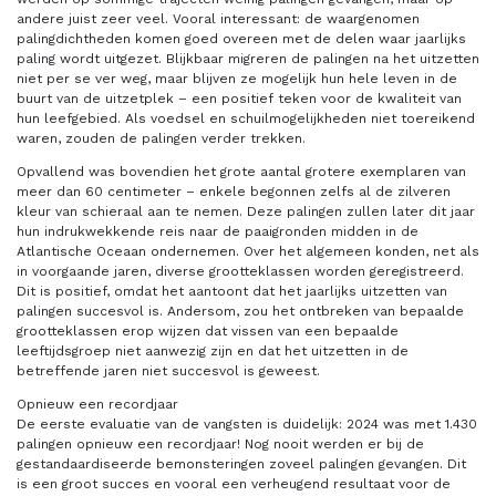
andere juist zeer veel. Vooral interessant: de waargenomen
palingdichtheden komen goed overeen met de delen waar jaarlijks
paling wordt uitgezet. Blijkbaar migreren de palingen na het uitzetten
niet per se ver weg, maar blijven ze mogelijk hun hele leven in de
buurt van de uitzetplek – een positief teken voor de kwaliteit van
hun leefgebied. Als voedsel en schuilmogelijkheden niet toereikend
waren, zouden de palingen verder trekken.
Opvallend was bovendien het grote aantal grotere exemplaren van
meer dan 60 centimeter – enkele begonnen zelfs al de zilveren
kleur van schieraal aan te nemen. Deze palingen zullen later dit jaar
hun indrukwekkende reis naar de paaigronden midden in de
Atlantische Oceaan ondernemen. Over het algemeen konden, net als
in voorgaande jaren, diverse grootteklassen worden geregistreerd.
Dit is positief, omdat het aantoont dat het jaarlijks uitzetten van
palingen succesvol is. Andersom, zou het ontbreken van bepaalde
grootteklassen erop wijzen dat vissen van een bepaalde
leeftijdsgroep niet aanwezig zijn en dat het uitzetten in de
betreffende jaren niet succesvol is geweest.
Opnieuw een recordjaar
De eerste evaluatie van de vangsten is duidelijk: 2024 was met 1.430
palingen opnieuw een recordjaar! Nog nooit werden er bij de
gestandaardiseerde bemonsteringen zoveel palingen gevangen. Dit
is een groot succes en vooral een verheugend resultaat voor de