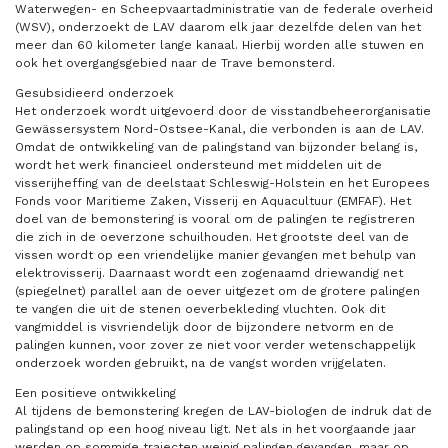
Waterwegen- en Scheepvaartadministratie van de federale overheid
(WSV), onderzoekt de LAV daarom elk jaar dezelfde delen van het
meer dan 60 kilometer lange kanaal. Hierbij worden alle stuwen en
ook het overgangsgebied naar de Trave bemonsterd.
Gesubsidieerd onderzoek
Het onderzoek wordt uitgevoerd door de visstandbeheerorganisatie
Gewässersystem Nord-Ostsee-Kanal, die verbonden is aan de LAV.
Omdat de ontwikkeling van de palingstand van bijzonder belang is,
wordt het werk financieel ondersteund met middelen uit de
visserijheffing van de deelstaat Schleswig-Holstein en het Europees
Fonds voor Maritieme Zaken, Visserij en Aquacultuur (EMFAF). Het
doel van de bemonstering is vooral om de palingen te registreren
die zich in de oeverzone schuilhouden. Het grootste deel van de
vissen wordt op een vriendelijke manier gevangen met behulp van
elektrovisserij. Daarnaast wordt een zogenaamd driewandig net
(spiegelnet) parallel aan de oever uitgezet om de grotere palingen
te vangen die uit de stenen oeverbekleding vluchten. Ook dit
vangmiddel is visvriendelijk door de bijzondere netvorm en de
palingen kunnen, voor zover ze niet voor verder wetenschappelijk
onderzoek worden gebruikt, na de vangst worden vrijgelaten.
Een positieve ontwikkeling
Al tijdens de bemonstering kregen de LAV-biologen de indruk dat de
palingstand op een hoog niveau ligt. Net als in het voorgaande jaar
werden op sommige trajecten weinig palingen gevangen, maar op