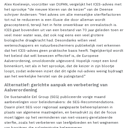
Alex Koelewijn, voorzitter van DUPAN, vergelijkt het ICES-advies met
het sprookje “de nieuwe kleren van de keizer” van de Deense
schrijver Andersen: “Het advies om alle menselijke sterftefactoren
tot nul te reduceren is een illusie die door alleman wordt
geaccepteerd, terwijl het in feite onwerkbaar en onrealistisch is.
ICES gaat bovendien uit van een bestand van 70 jaar geleden toen er
veel meer water was, dat ook nog eens een veel grotere
biologische draagkracht had. Desondanks willen veel
wetenschappers en natuurbeschermers publiekelijk niet erkennen
dat het ICES-advies geen praktische basis heeft. Tegelijkertijd wordt
het beleid dat wél bewezen effectief is, de Europese
Aalverordening, onvoldoende uitgevoerd. Hopelijk roept een kind
binnenkort, net als in het sprookje, dat de keizer in zijn blootje
loopt, zodat iedereen inziet dat dit rigide nul-advies weinig bijdraagt
aan het werkelijke herstel van de palingstand.”
Alternatief: gerichte aanpak en verbetering van
Aalverordening
De Sustainable Eel Group (SEG) publiceerde vorige maand
aanbevelingen voor beleidsmakers: de SEG-Recommendations.
Daarin pleit SEG voor regionaal aangepaste beheersplannen in
plaats van algemene maatregelen, en benadrukt zij dat de focus
moet liggen op het verminderen van niet-visserij-gerelateerde
sterfte, zoals het verbeteren van leefgebieden en het wegnemen
van barrières die palingmigratie belemmeren.