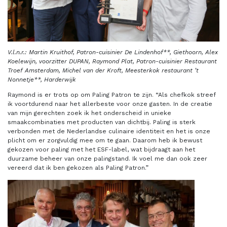
V.l.n.r.: Martin Kruithof, Patron-cuisinier De Lindenhof**, Giethoorn, Alex
Koelewijn, voorzitter DUPAN, Raymond Plat, Patron-cuisinier Restaurant
Troef Amsterdam, Michel van der Kroft, Meesterkok restaurant ’t
Nonnetje**, Harderwijk
Raymond is er trots op om Paling Patron te zijn. “Als chefkok streef
ik voortdurend naar het allerbeste voor onze gasten. In de creatie
van mijn gerechten zoek ik het onderscheid in unieke
smaakcombinaties met producten van dichtbij. Paling is sterk
verbonden met de Nederlandse culinaire identiteit en het is onze
plicht om er zorgvuldig mee om te gaan. Daarom heb ik bewust
gekozen voor paling met het ESF-label, wat bijdraagt aan het
duurzame beheer van onze palingstand. Ik voel me dan ook zeer
vereerd dat ik ben gekozen als Paling Patron.”