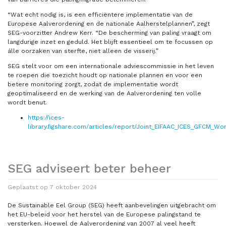
“Wat echt nodig is, is een efficiëntere implementatie van de
Europese Aalverordening en de nationale Aalherstelplannen”, zegt
SEG-voorzitter Andrew Kerr. “De bescherming van paling vraagt om
langdurige inzet en geduld. Het blijft essentieel om te focussen op
álle oorzaken van sterfte, niet alleen de visserij.”
SEG stelt voor om een internationale adviescommissie in het leven
te roepen die toezicht houdt op nationale plannen en voor een
betere monitoring zorgt, zodat de implementatie wordt
geoptimaliseerd en de werking van de Aalverordening ten volle
wordt benut.
https://ices-
library.figshare.com/articles/report/Joint_EIFAAC_ICES_GFCM_
SEG adviseert beter beheer
Geplaatst op
7 oktober 2024
De Sustainable Eel Group (SEG) heeft aanbevelingen uitgebracht om
het EU-beleid voor het herstel van de Europese palingstand te
versterken. Hoewel de Aalverordening van 2007 al veel heeft