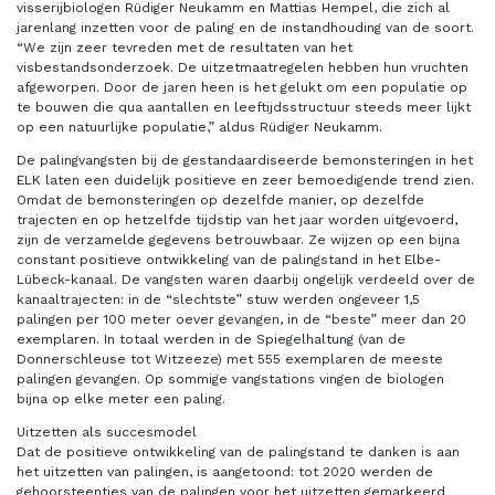
visserijbiologen Rüdiger Neukamm en Mattias Hempel, die zich al
jarenlang inzetten voor de paling en de instandhouding van de soort.
“We zijn zeer tevreden met de resultaten van het
visbestandsonderzoek. De uitzetmaatregelen hebben hun vruchten
afgeworpen. Door de jaren heen is het gelukt om een populatie op
te bouwen die qua aantallen en leeftijdsstructuur steeds meer lijkt
op een natuurlijke populatie,” aldus Rüdiger Neukamm.
De palingvangsten bij de gestandaardiseerde bemonsteringen in het
ELK laten een duidelijk positieve en zeer bemoedigende trend zien.
Omdat de bemonsteringen op dezelfde manier, op dezelfde
trajecten en op hetzelfde tijdstip van het jaar worden uitgevoerd,
zijn de verzamelde gegevens betrouwbaar. Ze wijzen op een bijna
constant positieve ontwikkeling van de palingstand in het Elbe-
Lübeck-kanaal. De vangsten waren daarbij ongelijk verdeeld over de
kanaaltrajecten: in de “slechtste” stuw werden ongeveer 1,5
palingen per 100 meter oever gevangen, in de “beste” meer dan 20
exemplaren. In totaal werden in de Spiegelhaltung (van de
Donnerschleuse tot Witzeeze) met 555 exemplaren de meeste
palingen gevangen. Op sommige vangstations vingen de biologen
bijna op elke meter een paling.
Uitzetten als succesmodel
Dat de positieve ontwikkeling van de palingstand te danken is aan
het uitzetten van palingen, is aangetoond: tot 2020 werden de
gehoorsteentjes van de palingen voor het uitzetten gemarkeerd