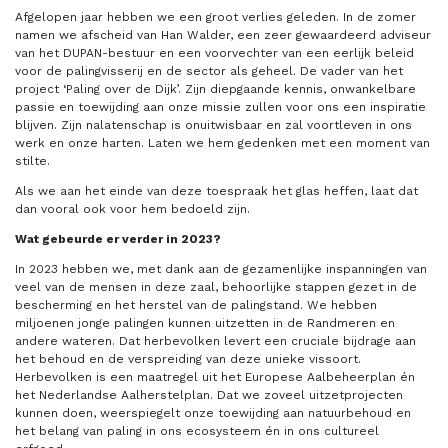
Afgelopen jaar hebben we een groot verlies geleden. In de zomer
namen we afscheid van Han Walder, een zeer gewaardeerd adviseur
van het DUPAN-bestuur en een voorvechter van een eerlijk beleid
voor de palingvisserij en de sector als geheel. De vader van het
project ‘Paling over de Dijk’. Zijn diepgaande kennis, onwankelbare
passie en toewijding aan onze missie zullen voor ons een inspiratie
blijven. Zijn nalatenschap is onuitwisbaar en zal voortleven in ons
werk en onze harten. Laten we hem gedenken met een moment van
stilte.
Als we aan het einde van deze toespraak het glas heffen, laat dat
dan vooral ook voor hem bedoeld zijn.
Wat gebeurde er verder in 2023?
In 2023 hebben we, met dank aan de gezamenlijke inspanningen van
veel van de mensen in deze zaal, behoorlijke stappen gezet in de
bescherming en het herstel van de palingstand. We hebben
miljoenen jonge palingen kunnen uitzetten in de Randmeren en
andere wateren. Dat herbevolken levert een cruciale bijdrage aan
het behoud en de verspreiding van deze unieke vissoort.
Herbevolken is een maatregel uit het Europese Aalbeheerplan én
het Nederlandse Aalherstelplan. Dat we zoveel uitzetprojecten
kunnen doen, weerspiegelt onze toewijding aan natuurbehoud en
het belang van paling in ons ecosysteem én in ons cultureel