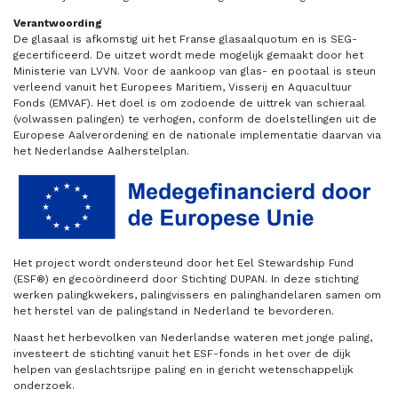
Verantwoording
De glasaal is afkomstig uit het Franse glasaalquotum en is SEG-
gecertificeerd. De uitzet wordt mede mogelijk gemaakt door het
Ministerie van LVVN. Voor de aankoop van glas- en pootaal is steun
verleend vanuit het Europees Maritiem, Visserij en Aquacultuur
Fonds (EMVAF). Het doel is om zodoende de uittrek van schieraal
(volwassen palingen) te verhogen, conform de doelstellingen uit de
Europese Aalverordening en de nationale implementatie daarvan via
het Nederlandse Aalherstelplan.
Het project wordt ondersteund door het Eel Stewardship Fund
(ESF®) en gecoördineerd door Stichting DUPAN. In deze stichting
werken palingkwekers, palingvissers en palinghandelaren samen om
het herstel van de palingstand in Nederland te bevorderen.
Naast het herbevolken van Nederlandse wateren met jonge paling,
investeert de stichting vanuit het ESF-fonds in het over de dijk
helpen van geslachtsrijpe paling en in gericht wetenschappelijk
onderzoek.