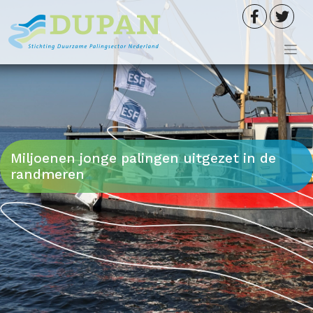
Meteen
naar
de
inhoud
Miljoenen jonge palingen uitgezet in de
randmeren