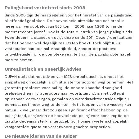
Palingstand verbeterd sinds 2008
Sinds 2008 zijn de maatregelen voor het herstel van de palingstand
al effectief gebleken. De hoeveelheid uittrekkende schieraal is
meer dan verdubbeld, van 555 ton in 2008 naar 1.269 ton in de
meest recente jaren*. Ook is de totale intrek van jonge paling sinds
twee decennia stabiel en stijgt deze sinds 2011. Deze groei laat zien
dat het beheer wel degelijk resultaten boekt. Toch blijft ICES
vasthouden aan een nul-visserijbeleid, zonder de positieve
ontwikkelingen of de complexe realiteit van de palingproblematiek
mee te nemen.
Onrealistisch en oneerlijk Advies
DUPAN stelt dat het advies van ICES onrealistisch is, omdat het
simpelweg onmogelijk is om álle sterftefactoren weg te nemen. Het
grootste probleem voor paling, de onbereikbaarheid van goed
leefgebied en migratieroutes naar voortplanting, is niet volledig
oplosbaar. Zeeweringen, gemalen en waterkrachtcentrales zijn nu
eenmaal niet meer weg te denken. Het stoppen van de visserij kan
natuurlijk wel, maar dat zou geen significant effect hebben op de
palingstand, aangezien de hoeveelheid paling voor consumptie de
laatste decennia sterk is teruggebracht binnen wetenschappelijk
vastgestelde quota en verantwoord geachte proporties.
De nieuwe kleren van de Keizer