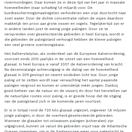
riviermondingen. Daar komen ze in deze tijd van het jaar in massale
hoeveelheden (naar schatting 1,4 miljard) voor. De
kustbeschermingsmaatregelen verhinderen een vrije doortocht naar
zoet water. Door de dichte concentratie vallen de visjes daardoor
makkelijk ten prooi aan grote vissen en vogels. Tegelijkertijd zijn er
in andere landen juist te weinig jonge palingen. Door ze te
verspreiden over geselecteerde gebieden in heel Europa, wordt in
die gebieden de palingstand verhoogd hebben de kleine palingen
een veel grotere overlevingskans.
Het Aalherstelplan, als onderdeel van de Europese Aalverordening,
voorziet sinds 2010 jaarlijks in de uitzet van een hoeveelheid
glasaal. In heel Europa is vanaf 2007 de Aalverordening van kracht.
Na decennialange achteruitgang is de daling van de hoeveelheid
glasaal in 2011 gestopt en neemt sindsdien licht toe. Door jonge
paling uit te zetten wordt naar verwachting het aantal paaiende
palingen vergroot en komen er uiteindelijk méér jongen. Dankzij
goed beheer van de natuur en de visserij én door het herstellen van
de natuurlijke routes voor paling, is er goede hoop dat de stijging
van de palingstand zich in de komende jaren voortzet.
Er is in totaal rond de 720 kilo glasaal uitgezet, ongeveer 1,8 miljoen
jonge palingen, in door de overheid geselecteerde gebieden.
Wanneer de glasalen tot volwassen palingen (schieralen) zijn
uitgegroeid, kunnen ze vanuit die gebieden vrijuit naar de Atlantische
Oceaan zwemmen, om in de Sargassozee weer voor nageslacht te