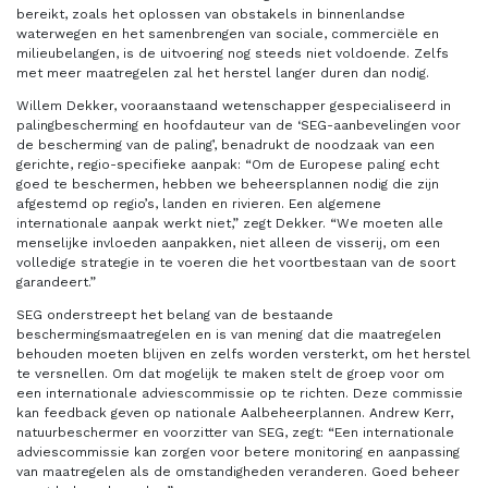
bereikt, zoals het oplossen van obstakels in binnenlandse
waterwegen en het samenbrengen van sociale, commerciële en
milieubelangen, is de uitvoering nog steeds niet voldoende. Zelfs
met meer maatregelen zal het herstel langer duren dan nodig.
Willem Dekker, vooraanstaand wetenschapper gespecialiseerd in
palingbescherming en hoofdauteur van de ‘SEG-aanbevelingen voor
de bescherming van de paling’, benadrukt de noodzaak van een
gerichte, regio-specifieke aanpak: “Om de Europese paling echt
goed te beschermen, hebben we beheersplannen nodig die zijn
afgestemd op regio’s, landen en rivieren. Een algemene
internationale aanpak werkt niet,” zegt Dekker. “We moeten alle
menselijke invloeden aanpakken, niet alleen de visserij, om een
volledige strategie in te voeren die het voortbestaan van de soort
garandeert.”
SEG onderstreept het belang van de bestaande
beschermingsmaatregelen en is van mening dat die maatregelen
behouden moeten blijven en zelfs worden versterkt, om het herstel
te versnellen. Om dat mogelijk te maken stelt de groep voor om
een internationale adviescommissie op te richten. Deze commissie
kan feedback geven op nationale Aalbeheerplannen. Andrew Kerr,
natuurbeschermer en voorzitter van SEG, zegt: “Een internationale
adviescommissie kan zorgen voor betere monitoring en aanpassing
van maatregelen als de omstandigheden veranderen. Goed beheer