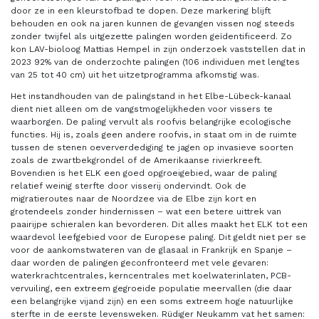
door ze in een kleurstofbad te dopen. Deze markering blijft
behouden en ook na jaren kunnen de gevangen vissen nog steeds
zonder twijfel als uitgezette palingen worden geïdentificeerd. Zo
kon LAV-bioloog Mattias Hempel in zijn onderzoek vaststellen dat in
2023 92% van de onderzochte palingen (106 individuen met lengtes
van 25 tot 40 cm) uit het uitzetprogramma afkomstig was.
Het instandhouden van de palingstand in het Elbe-Lübeck-kanaal
dient niet alleen om de vangstmogelijkheden voor vissers te
waarborgen. De paling vervult als roofvis belangrijke ecologische
functies. Hij is, zoals geen andere roofvis, in staat om in de ruimte
tussen de stenen oeververdediging te jagen op invasieve soorten
zoals de zwartbekgrondel of de Amerikaanse rivierkreeft.
Bovendien is het ELK een goed opgroeigebied, waar de paling
relatief weinig sterfte door visserij ondervindt. Ook de
migratieroutes naar de Noordzee via de Elbe zijn kort en
grotendeels zonder hindernissen – wat een betere uittrek van
paairijpe schieralen kan bevorderen. Dit alles maakt het ELK tot een
waardevol leefgebied voor de Europese paling. Dit geldt niet per se
voor de aankomstwateren van de glasaal in Frankrijk en Spanje –
daar worden de palingen geconfronteerd met vele gevaren:
waterkrachtcentrales, kerncentrales met koelwaterinlaten, PCB-
vervuiling, een extreem gegroeide populatie meervallen (die daar
een belangrijke vijand zijn) en een soms extreem hoge natuurlijke
sterfte in de eerste levensweken. Rüdiger Neukamm vat het samen: