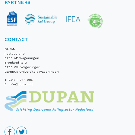
PARTNERS
CONTACT
DUPAN
Postbus 249
6700 AE Wageningen
Bronland 12-D
6708 WH Wageningen
Campus Universiteit Wageningen
T:
0317 – 744 085
E:
info@dupan.nl