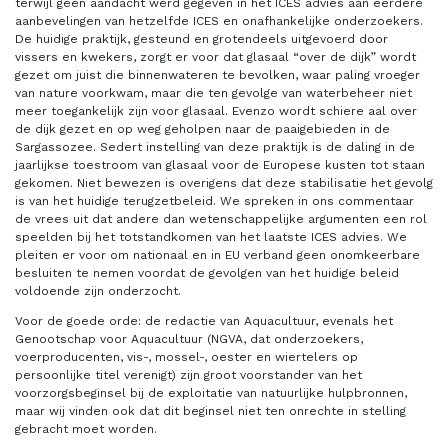
terwijl geen aandacht werd gegeven in het ICES advies aan eerdere
aanbevelingen van hetzelfde ICES en onafhankelijke onderzoekers.
De huidige praktijk, gesteund en grotendeels uitgevoerd door
vissers en kwekers, zorgt er voor dat glasaal “over de dijk” wordt
gezet om juist die binnenwateren te bevolken, waar paling vroeger
van nature voorkwam, maar die ten gevolge van waterbeheer niet
meer toegankelijk zijn voor glasaal. Evenzo wordt schiere aal over
de dijk gezet en op weg geholpen naar de paaigebieden in de
Sargassozee. Sedert instelling van deze praktijk is de daling in de
jaarlijkse toestroom van glasaal voor de Europese kusten tot staan
gekomen. Niet bewezen is overigens dat deze stabilisatie het gevolg
is van het huidige terugzetbeleid. We spreken in ons commentaar
de vrees uit dat andere dan wetenschappelijke argumenten een rol
speelden bij het totstandkomen van het laatste ICES advies. We
pleiten er voor om nationaal en in EU verband geen onomkeerbare
besluiten te nemen voordat de gevolgen van het huidige beleid
voldoende zijn onderzocht.
Voor de goede orde: de redactie van Aquacultuur, evenals het
Genootschap voor Aquacultuur (NGVA, dat onderzoekers,
voerproducenten, vis-, mossel-, oester en wiertelers op
persoonlijke titel verenigt) zijn groot voorstander van het
voorzorgsbeginsel bij de exploitatie van natuurlijke hulpbronnen,
maar wij vinden ook dat dit beginsel niet ten onrechte in stelling
gebracht moet worden.