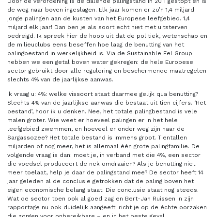
Door de verordening is de dalende palingstand in 2011 gestopt en is
de weg naar boven ingeslagen. Elk jaar komen er zo’n 1,4 miljard
jonge palingen aan de kusten van het Europese leefgebied. 1,4
miljard elk jaar! Dan ben je als soort echt niet met uitsterven
bedreigd. Ik spreek hier de hoop uit dat de politiek, wetenschap en
de milieuclubs eens beseffen hoe laag de benutting van het
palingbestand in werkelijkheid is. Via de Sustainable Eel Group
hebben we een getal boven water gekregen: de hele Europese
sector gebruikt door alle regulering en beschermende maatregelen
slechts 4% van de jaarlijkse aanwas.
Ik vraag u: 4%: welke vissoort staat daarmee gelijk qua benutting?
Slechts 4% van de jaarlijkse aanwas die bestaat uit tien cijfers. ‘Het
bestand’, hoor ik u denken. Nee, het totale palingbestand is vele
malen groter. Wie weet er hoeveel palingen er in het hele
leefgebied zwemmen, en hoeveel er onder weg zijn naar de
Sargassozee? Het totale bestand is immens groot. Tientallen
miljarden of nog meer, het is allemaal één grote palingfamilie. De
volgende vraag is dan: moet je, in verband met die 4%, een sector
die voedsel produceert de nek omdraaien? Als je benutting niet
meer toelaat, help je daar de palingstand mee? De sector heeft 14
jaar geleden al de conclusie getrokken dat de paling boven het
eigen economische belang staat. Die conclusie staat nog steeds.
Wat de sector toen ook al goed zag en Bert-Jan Ruissen in zijn
rapportage nu ook duidelijk aangeeft: richt je op de échte oorzaken
die zorgen voor onbereikbare – en in het beste geval