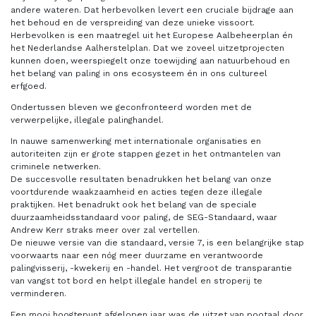
andere wateren. Dat herbevolken levert een cruciale bijdrage aan
het behoud en de verspreiding van deze unieke vissoort.
Herbevolken is een maatregel uit het Europese Aalbeheerplan én
het Nederlandse Aalherstelplan. Dat we zoveel uitzetprojecten
kunnen doen, weerspiegelt onze toewijding aan natuurbehoud en
het belang van paling in ons ecosysteem én in ons cultureel
erfgoed.
Ondertussen bleven we geconfronteerd worden met de
verwerpelijke, illegale palinghandel.
In nauwe samenwerking met internationale organisaties en
autoriteiten zijn er grote stappen gezet in het ontmantelen van
criminele netwerken.
De succesvolle resultaten benadrukken het belang van onze
voortdurende waakzaamheid en acties tegen deze illegale
praktijken. Het benadrukt ook het belang van de speciale
duurzaamheidsstandaard voor paling, de SEG-Standaard, waar
Andrew Kerr straks meer over zal vertellen.
De nieuwe versie van die standaard, versie 7, is een belangrijke stap
voorwaarts naar een nóg meer duurzame en verantwoorde
palingvisserij, -kwekerij en -handel. Het vergroot de transparantie
van vangst tot bord en helpt illegale handel en stroperij te
verminderen.
Een mooi hoogtepunt afgelopen jaar was de uitzet van pootaal door