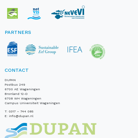
PARTNERS
CONTACT
DUPAN
Postbus 249
6700 AE Wageningen
Bronland 12-D
6708 WH Wageningen
Campus Universiteit Wageningen
T:
0317 – 744 085
E:
info@dupan.nl