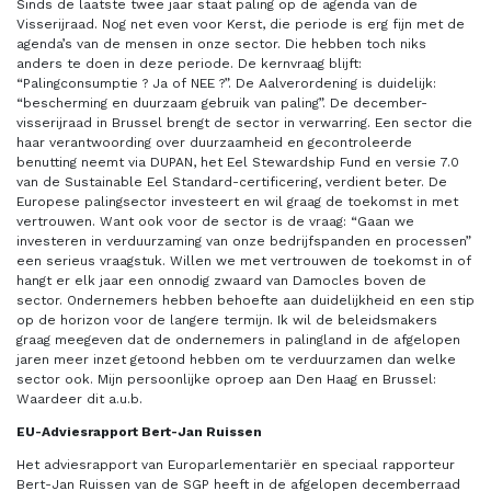
Sinds de laatste twee jaar staat paling op de agenda van de
Visserijraad. Nog net even voor Kerst, die periode is erg fijn met de
agenda’s van de mensen in onze sector. Die hebben toch niks
anders te doen in deze periode. De kernvraag blijft:
“Palingconsumptie ? Ja of NEE ?”. De Aalverordening is duidelijk:
“bescherming en duurzaam gebruik van paling”. De december-
visserijraad in Brussel brengt de sector in verwarring. Een sector die
haar verantwoording over duurzaamheid en gecontroleerde
benutting neemt via DUPAN, het Eel Stewardship Fund en versie 7.0
van de Sustainable Eel Standard-certificering, verdient beter. De
Europese palingsector investeert en wil graag de toekomst in met
vertrouwen. Want ook voor de sector is de vraag: “Gaan we
investeren in verduurzaming van onze bedrijfspanden en processen”
een serieus vraagstuk. Willen we met vertrouwen de toekomst in of
hangt er elk jaar een onnodig zwaard van Damocles boven de
sector. Ondernemers hebben behoefte aan duidelijkheid en een stip
op de horizon voor de langere termijn. Ik wil de beleidsmakers
graag meegeven dat de ondernemers in palingland in de afgelopen
jaren meer inzet getoond hebben om te verduurzamen dan welke
sector ook. Mijn persoonlijke oproep aan Den Haag en Brussel:
Waardeer dit a.u.b.
EU-Adviesrapport Bert-Jan Ruissen
Het adviesrapport van Europarlementariër en speciaal rapporteur
Bert-Jan Ruissen van de SGP heeft in de afgelopen decemberraad