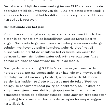
Gelukkig is en blijft de samenwerking tussen DUPAN en veel lokale
sportvissers bij de uitvoering van de PODD-projecten uitstekend! Ik
spreek de hoop uit dat het hoofdkantoor en de juristen in Bilthoven
hun strijdbijl begraven.
Dan het einde van het jaar.
Voor onze sector altijd weer spannend. Iedereen werkt zich drie
slagen in de rondte om de bestellingen voor de Kerst klaar te
krijgen. Soms iets te gehaast, zoals in Limburg, waar een aanhanger
geladen met levende paling kantelde. Gelukkig bleef het bij
blikschade en bracht de chauffeur het er heelhuids vanaf. De
palingen kunnen zich buiten water ook prima verplaatsen. Alles
zorgde wel voor aandacht voor paling in de media.
Ook fijn dat ene stichting G.F.F. te V. zich ieder jaar roert in de
kerstperiode. Net als voorgaande jaren had, die ene mevrouw die
dit clubje vanuit Luxemburg bestiert, weer wat bedacht. In een
eerder jaar hadden ze grote billboards met de tekst “Redt de
paling”. De consument leest paling en denkt ‘ohh, ook lekker!’ en
koopt vervolgens meer. Het blijft grappig om te horen dat die
campagnes tegen de palingconsumptie, consumenten juist aanzetten
om paling te consumeren. Namens de palingsector mag ik zeggen:
hartelijk dank.