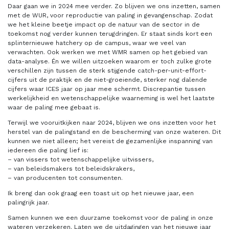
Daar gaan we in 2024 mee verder. Zo blijven we ons inzetten, samen
met de WUR, voor reproductie van paling in gevangenschap. Zodat
we het kleine beetje impact op de natuur van de sector in de
toekomst nog verder kunnen terugdringen. Er staat sinds kort een
splinternieuwe hatchery op de campus, waar we veel van
verwachten. Ook werken we met WMR samen op het gebied van
data-analyse. Én we willen uitzoeken waarom er toch zulke grote
verschillen zijn tussen de sterk stijgende catch-per-unit-effort-
cijfers uit de praktijk en de niet-groeiende, sterker nog dalende
cijfers waar ICES jaar op jaar mee schermt. Discrepantie tussen
werkelijkheid en wetenschappelijke waarneming is wel het laatste
waar de paling mee gebaat is.
Terwijl we vooruitkijken naar 2024, blijven we ons inzetten voor het
herstel van de palingstand en de bescherming van onze wateren. Dit
kunnen we niet alleen; het vereist de gezamenlijke inspanning van
iedereen die paling lief is:
– van vissers tot wetenschappelijke uitvissers,
– van beleidsmakers tot beleidskrakers,
– van producenten tot consumenten.
Ik breng dan ook graag een toast uit op het nieuwe jaar, een
palingrijk jaar.
Samen kunnen we een duurzame toekomst voor de paling in onze
wateren verzekeren. Laten we de uitdagingen van het nieuwe jaar