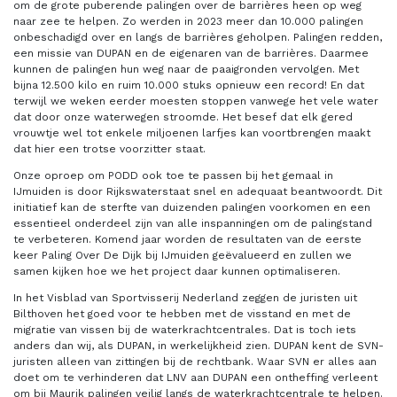
om de grote puberende palingen over de barrières heen op weg
naar zee te helpen. Zo werden in 2023 meer dan 10.000 palingen
onbeschadigd over en langs de barrières geholpen. Palingen redden,
een missie van DUPAN en de eigenaren van de barrières. Daarmee
kunnen de palingen hun weg naar de paaigronden vervolgen. Met
bijna 12.500 kilo en ruim 10.000 stuks opnieuw een record! En dat
terwijl we weken eerder moesten stoppen vanwege het vele water
dat door onze waterwegen stroomde. Het besef dat elk gered
vrouwtje wel tot enkele miljoenen larfjes kan voortbrengen maakt
dat hier een trotse voorzitter staat.
Onze oproep om PODD ook toe te passen bij het gemaal in
IJmuiden is door Rijkswaterstaat snel en adequaat beantwoordt. Dit
initiatief kan de sterfte van duizenden palingen voorkomen en een
essentieel onderdeel zijn van alle inspanningen om de palingstand
te verbeteren. Komend jaar worden de resultaten van de eerste
keer Paling Over De Dijk bij IJmuiden geëvalueerd en zullen we
samen kijken hoe we het project daar kunnen optimaliseren.
In het Visblad van Sportvisserij Nederland zeggen de juristen uit
Bilthoven het goed voor te hebben met de visstand en met de
migratie van vissen bij de waterkrachtcentrales. Dat is toch iets
anders dan wij, als DUPAN, in werkelijkheid zien. DUPAN kent de SVN-
juristen alleen van zittingen bij de rechtbank. Waar SVN er alles aan
doet om te verhinderen dat LNV aan DUPAN een ontheffing verleent
om bij Maurik palingen veilig langs de waterkrachtcentrale te helpen.