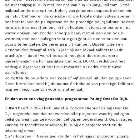
peurvereniging KIJG in mei, ter ere van hun 50-jarig jubileum. Deze
mijlpaal onderstreept het belang van gemeenschapsbetrokkenheid
bij natuurbehoud en de cruciale rol die lokale organisaties spelen in
het herstel van de palingstand én de prachtige palingcultuur. Noeste
kerels die bij nacht en ontij in hun houten, historische punters het
water opgaan, om zonder scherpe haak, met alleen een bosje
wormen, een paar palingen voor eigen gebruik een-voor-een aan
boord te hengelen. De vereniging uit Kampen, IJsselmuiden en
Genemuiden draagt al zo’n 16 jaar bij aan lokaal aalherstel. Dit
prachtige initiatief wordt betaald met geld dat de peurders
bijeenbrengen via hun jaarlijkse tombola. DUPAN verdubbelt het
bedrag elk jaar vanuit het Eel Stewardship Fund®, het blauwe
palingfonds.
Zo zetten de peurders een keer of vijf zoveel uit, dan ze opvissen.
Deze betrokkenheid bij de natuur én behoud van prachtige folklore
mag een inspiratie zijn voor ons allemaal.
En dan over ons vlaggenschip-programma: Paling Over De Dijk.
DUPAN heeft in 2023 het Landelijk Coördinatiepunt Paling Over De
Dijk opgericht. Van daaruit worden alle projecten waarbij palingen
veilig op weg naar zee worden geholpen ondersteund. Organisaties
kunnen er terecht voor advies, hulp bij de projectopzet en de
uitvoering ervan.
Op 13 locaties in Nederland vonden in het najaar projecten plaats