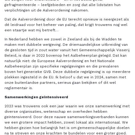
gefragmenteerde – leefgebieden en zorg dat alle lidstaten hun
verplichtingen uit de Aalverordening nakomen.
Dat de Aalverordening door de EU terecht opnieuw is neergezet als
dé leidraad voor het beheer van paling, dat krijgt trouwens nog wel
een staartje wat mij betreft…
In Nederland hebben we zowel in Zeeland als bij de Wadden te
maken met dubbele wetgeving. De driemaandelijkse uitbreiding van
de gesloten tijd in zout water vanuit het Gemeenschappelijk Visserij
Beleid, is daar in 2022 bovenop het Aalbeheerplan gelegd. Dat kan
natuurlijk niet: de Europese Aalverordening en het Nationale
Aalbeheerplan zijn specifieke regelgevingen en die prevaleren
boven het generieke GVB. Deze dubbele regelgeving is op meerdere
plekken ingesteld in de EU. Ik beloof u dat we in 2024, samen met
onze buitenlandse partners, serieus gaan bekijken of dit wel
reglementair is.
Samenwerkingen geïntensiveerd
2023 was trouwens ook een jaar waarin we onze samenwerking met
diverse organisaties, wetenschap en overheden hebben
geïntensiveerd. Door deze nauwe samenwerkingsverbanden kunnen
we een grotere impact hebben, zowel lokaal als internationaal. We
hebben gezien hoe belangrijk het is om gemeenschappelijke doelen
na te streven en onze krachten te bundelen voor een groter goed.