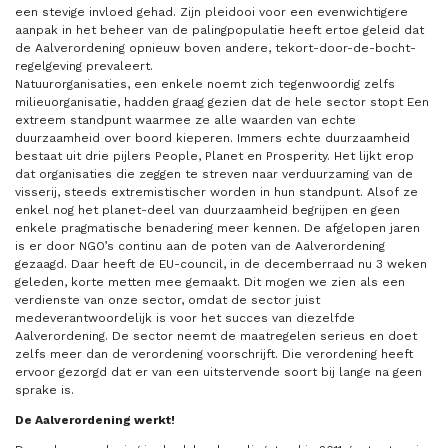
een stevige invloed gehad. Zijn pleidooi voor een evenwichtigere
aanpak in het beheer van de palingpopulatie heeft ertoe geleid dat
de Aalverordening opnieuw boven andere, tekort-door-de-bocht-
regelgeving prevaleert.
Natuurorganisaties, een enkele noemt zich tegenwoordig zelfs
milieuorganisatie, hadden graag gezien dat de hele sector stopt Een
extreem standpunt waarmee ze alle waarden van echte
duurzaamheid over boord kieperen. Immers echte duurzaamheid
bestaat uit drie pijlers People, Planet en Prosperity. Het lijkt erop
dat organisaties die zeggen te streven naar verduurzaming van de
visserij, steeds extremistischer worden in hun standpunt. Alsof ze
enkel nog het planet-deel van duurzaamheid begrijpen en geen
enkele pragmatische benadering meer kennen. De afgelopen jaren
is er door NGO’s continu aan de poten van de Aalverordening
gezaagd. Daar heeft de EU-council, in de decemberraad nu 3 weken
geleden, korte metten mee gemaakt. Dit mogen we zien als een
verdienste van onze sector, omdat de sector juist
medeverantwoordelijk is voor het succes van diezelfde
Aalverordening. De sector neemt de maatregelen serieus en doet
zelfs meer dan de verordening voorschrijft. Die verordening heeft
ervoor gezorgd dat er van een uitstervende soort bij lange na geen
sprake is.
De Aalverordening werkt!