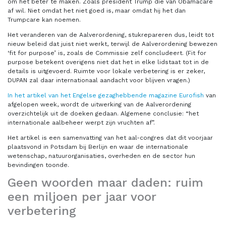
om het beter te maken. Zoals president Trump die van Obamacare
af wil. Niet omdat het niet goed is, maar omdat hij het dan
Trumpcare kan noemen.
Het veranderen van de Aalverordening, stukrepareren dus, leidt tot
nieuw beleid dat juist niet werkt, terwijl de Aalverordening bewezen
‘fit for purpose’ is, zoals de Commissie zelf concludeert. (Fit for
purpose betekent overigens niet dat het in elke lidstaat tot in de
details is uitgevoerd. Ruimte voor lokale verbetering is er zeker,
DUPAN zal daar internationaal aandacht voor blijven vragen.)
In het artikel van het Engelse gezaghebbende magazine Eurofish
van
afgelopen week, wordt de uitwerking van de Aalverordening
overzichtelijk uit de doeken gedaan. Algemene conclusie: “het
internationale aalbeheer werpt zijn vruchten af”.
Het artikel is een samenvatting van het aal-congres dat dit voorjaar
plaatsvond in Potsdam bij Berlijn en waar de internationale
wetenschap, natuurorganisaties, overheden en de sector hun
bevindingen toonde.
Geen woorden maar daden: ruim
een miljoen per jaar voor
verbetering