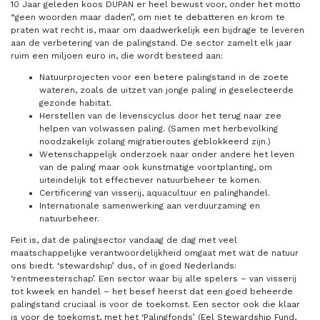
10 Jaar geleden koos DUPAN er heel bewust voor, onder het motto
“geen woorden maar daden”, om niet te debatteren en krom te
praten wat recht is, maar om daadwerkelijk een bijdrage te leveren
aan de verbetering van de palingstand. De sector zamelt elk jaar
ruim een miljoen euro in, die wordt besteed aan:
Natuurprojecten voor een betere palingstand in de zoete
wateren, zoals de uitzet van jonge paling in geselecteerde
gezonde habitat.
Herstellen van de levenscyclus door het terug naar zee
helpen van volwassen paling. (Samen met herbevolking
noodzakelijk zolang migratieroutes geblokkeerd zijn.)
Wetenschappelijk onderzoek naar onder andere het leven
van de paling maar ook kunstmatige voortplanting, om
uiteindelijk tot effectiever natuurbeheer te komen.
Certificering van visserij, aquacultuur en palinghandel.
Internationale samenwerking aan verduurzaming en
natuurbeheer.
Feit is, dat de palingsector vandaag de dag met veel
maatschappelijke verantwoordelijkheid omgaat met wat de natuur
ons biedt. ‘stewardship’ dus, of in goed Nederlands:
‘rentmeesterschap’. Een sector waar bij alle spelers – van visserij
tot kweek en handel – het besef heerst dat een goed beheerde
palingstand cruciaal is voor de toekomst. Een sector ook die klaar
is voor de toekomst, met het ‘Palingfonds’ (Eel Stewardship Fund,