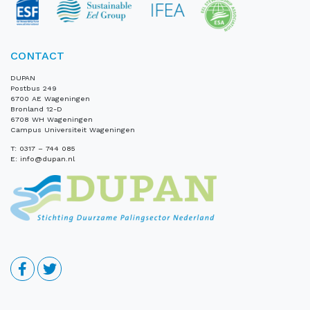
CONTACT
DUPAN
Postbus 249
6700 AE Wageningen
Bronland 12-D
6708 WH Wageningen
Campus Universiteit Wageningen
T:
0317 – 744 085
E:
info@dupan.nl