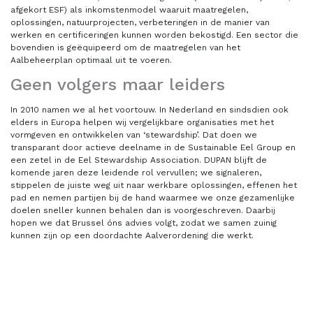
afgekort ESF) als inkomstenmodel waaruit maatregelen,
oplossingen, natuurprojecten, verbeteringen in de manier van
werken en certificeringen kunnen worden bekostigd. Een sector die
bovendien is geëquipeerd om de maatregelen van het
Aalbeheerplan optimaal uit te voeren.
Geen volgers maar leiders
In 2010 namen we al het voortouw. In Nederland en sindsdien ook
elders in Europa helpen wij vergelijkbare organisaties met het
vormgeven en ontwikkelen van ‘stewardship’. Dat doen we
transparant door actieve deelname in de Sustainable Eel Group en
een zetel in de Eel Stewardship Association. DUPAN blijft de
komende jaren deze leidende rol vervullen; we signaleren,
stippelen de juiste weg uit naar werkbare oplossingen, effenen het
pad en nemen partijen bij de hand waarmee we onze gezamenlijke
doelen sneller kunnen behalen dan is voorgeschreven. Daarbij
hopen we dat Brussel óns advies volgt, zodat we samen zuinig
kunnen zijn op een doordachte Aalverordening die werkt.