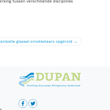
king tussen verschillende disciplines
ganisatie glasaal smokkelaars opgerold
n