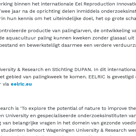
rking binnen het internationale Eel Reproduction Innovat
Twee jaar na de oprichting delen inmiddels onderzoeksinst
in hun kennis om het uiteindelijke doel, het op grote sch
troleerde productie van palinglarven, de ontwikkeling van
de aquacultuur paling kunnen kweken zonder glasaal uit 
ngbestand en bewerkstelligt daarmee een verdere verduur
niversity & Research en Stichting DUPAN. In dit internati
et gebied van palingkweek te komen. EELRIC is gevestig
r via
eelric.eu
rch is ‘To explore the potential of nature to improve the 
n University en gespecialiseerde onderzoeksinstituten v
g van belangrijke vragen in het domein van gezonde voed
 studenten behoort Wageningen University & Research we