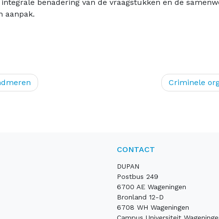
 integrale benadering van de vraagstukken en de samenwer
n aanpak.
andmeren
Criminele or
CONTACT
DUPAN
Postbus 249
6700 AE Wageningen
Bronland 12-D
6708 WH Wageningen
Campus Universiteit Wageninge