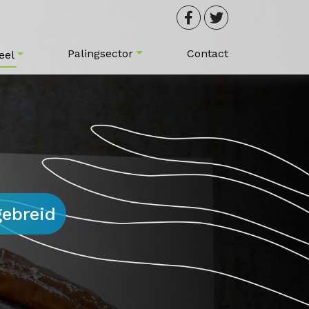
Palingsector
Contact
eel
gebreid