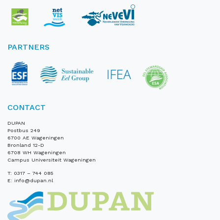
PARTNERS
CONTACT
DUPAN
Postbus 249
6700 AE Wageningen
Bronland 12-D
6708 WH Wageningen
Campus Universiteit Wageningen
T:
0317 – 744 085
E:
info@dupan.nl