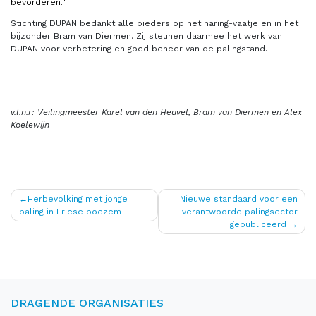
bevorderen."
Stichting DUPAN bedankt alle bieders op het haring-vaatje en in het
bijzonder Bram van Diermen. Zij steunen daarmee het werk van
DUPAN voor verbetering en goed beheer van de palingstand.
v.l.n.r: Veilingmeester Karel van den Heuvel, Bram van Diermen en Alex
Koelewijn
Bericht
Herbevolking met jonge
Nieuwe standaard voor een
paling in Friese boezem
verantwoorde palingsector
navigatie
gepubliceerd
DRAGENDE ORGANISATIES