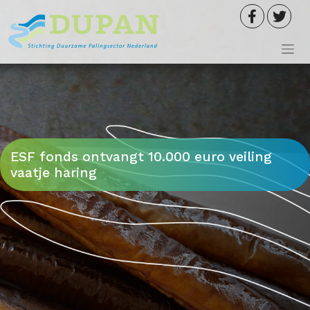
Meteen
naar
de
inhoud
ESF fonds ontvangt 10.000 euro veiling
vaatje haring