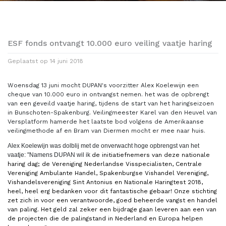
ESF fonds ontvangt 10.000 euro veiling vaatje haring
Geplaatst op
14 juni 2018
Woensdag 13 juni mocht DUPAN's voorzitter Alex Koelewijn een
cheque van 10.000 euro in ontvangst nemen. het was de opbrengt
van een geveild vaatje haring, tijdens de start van het haringseizoen
in Bunschoten-Spakenburg. Veilingmeester Karel van den Heuvel van
Versplatform hamerde het laatste bod volgens de Amerikaanse
veilingmethode af en Bram van Diermen mocht er mee naar huis.
Alex Koelewijn was dolblij met de onverwacht hoge opbrengst van het
vaatje: "Namens DUPAN wil ik
de initiatiefnemers van deze nationale
haring dag; de Vereniging Nederlandse Visspecialisten, Centrale
Vereniging Ambulante Handel, Spakenburgse Vishandel Vereniging,
Vishandelsvereniging Sint Antonius en Nationale Haringtest 2018,
heel, heel erg bedanken voor dit fantastische gebaar! Onze stichting
zet zich in voor een verantwoorde, goed beheerde vangst en handel
van paling. Het geld zal zeker een bijdrage gaan leveren aan een van
de projecten die de palingstand in Nederland en Europa helpen