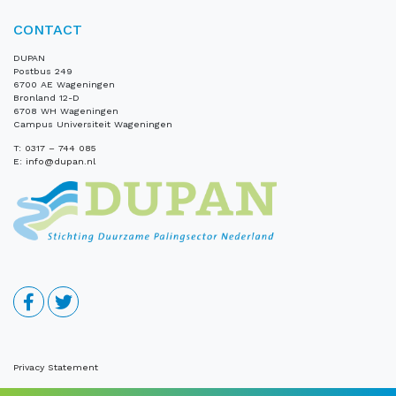
CONTACT
DUPAN
Postbus 249
6700 AE Wageningen
Bronland 12-D
6708 WH Wageningen
Campus Universiteit Wageningen
T:
0317 – 744 085
E:
info@dupan.nl
Privacy Statement