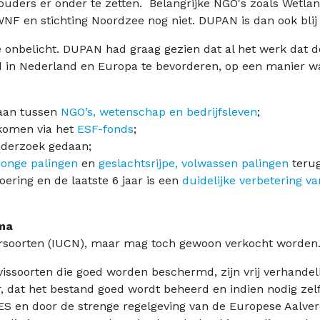
uders er onder te zetten. Belangrijke NGO's zoals Wetlan
WNF en stichting Noordzee nog niet. DUPAN is dan ook bli
 onbelicht.
DUPAN had graag gezien dat al het werk dat d
d in Nederland en Europa te bevorderen, op een manier w
taan tussen
NGO’s, wetenschap en bedrijfsleven
;
ekomen via het
ESF-fonds
;
derzoek gedaan;
jonge palingen
en
geslachtsrijpe, volwassen palingen
terug
voering en de laatste 6 jaar is een
duidelijke verbetering v
mma
iersoorten (IUCN), maar mag toch gewoon verkocht worden. 
e vissoorten die goed worden beschermd, zijn vrij verhand
, dat het bestand goed wordt beheerd en indien nodig zelf
S en door de strenge regelgeving van de Europese Aalver