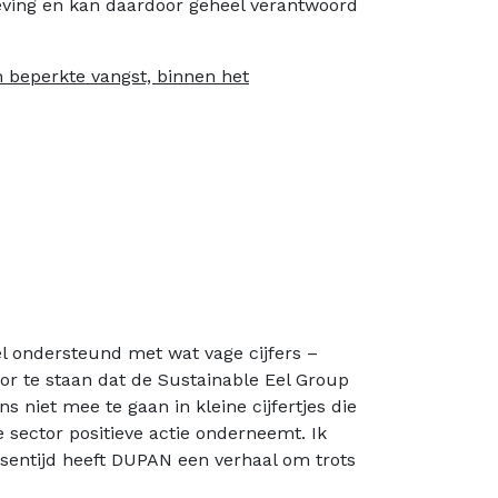
geving en kan daardoor geheel verantwoord
n beperkte vangst, binnen het
l ondersteund met wat vage cijfers –
oor te staan dat de Sustainable Eel Group
s niet mee te gaan in kleine cijfertjes die
e sector positieve actie onderneemt. Ik
sentijd heeft DUPAN een verhaal om trots