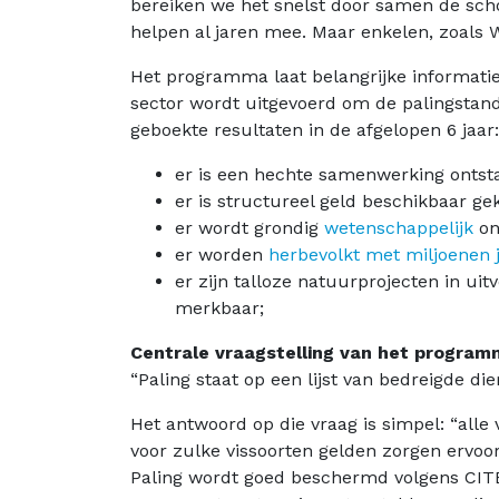
bereiken we het snelst door samen de scho
helpen al jaren mee. Maar enkelen, zoals 
Het programma laat belangrijke informatie
sector wordt uitgevoerd om de palingstan
geboekte resultaten in de afgelopen 6 jaar:
er is een hechte samenwerking onts
er is structureel geld beschikbaar g
er wordt grondig
wetenschappelijk
on
er worden
herbevolkt met miljoenen 
er zijn talloze natuurprojecten in uit
merkbaar;
Centrale vraagstelling van het progra
“Paling staat op een lijst van bedreigde d
Het antwoord op die vraag is simpel: “all
voor zulke vissoorten gelden zorgen ervoor
Paling wordt goed beschermd volgens CITE