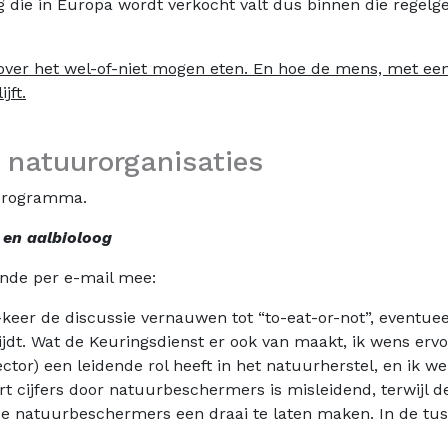
g die in Europa wordt verkocht valt dus binnen die regel
 over het wel-of-niet mogen eten. En hoe de mens, met ee
jft.
 natuurorganisaties
 programma.
 en aalbioloog
nde per e-mail mee:
keer de discussie vernauwen tot “to-eat-or-not”, eventuee
ijdt. Wat de Keuringsdienst er ook van maakt, ik wens erv
tor) een leidende rol heeft in het natuurherstel, en ik wen
rt cijfers door natuurbeschermers is misleidend, terwijl d
de natuurbeschermers een draai te laten maken. In de tus