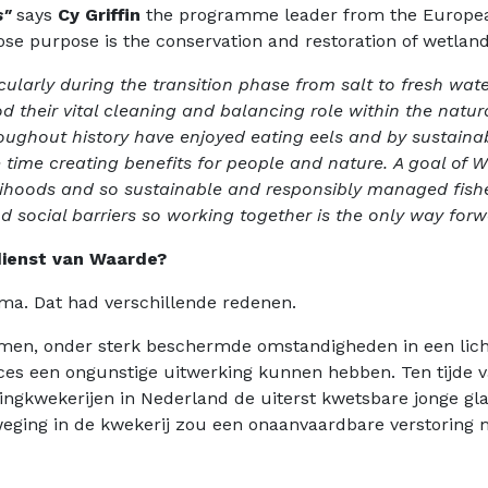
s"
says
Cy Griffin
the programme leader from the European 
hose purpose is the conservation and restoration of wetland
icularly during the transition phase from salt to fresh wate
d their vital cleaning and balancing role within the natura
ughout history have enjoyed eating eels and by sustainab
e time creating benefits for people and nature. A goal of 
velihoods and so sustainable and responsibly managed fisher
 social barriers so working together is the only way forw
dienst van Waarde?
mma. Dat had verschillende redenen.
temen, onder sterk beschermde omstandigheden in een li
oces een ongunstige uitwerking kunnen hebben. Ten tijde
lingkwekerijen in Nederland de uiterst kwetsbare jonge 
eweging in de kwekerij zou een onaanvaardbare verstorin